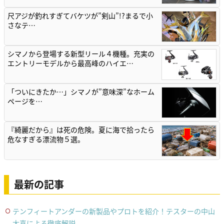
尺アジが釣れすぎてバケツが”剣山”!?まるで小
さなテ…
シマノから登場する新型リール４機種。充実の
エントリーモデルから最高峰のハイエ…
「ついにきたか…」シマノが”意味深”なホーム
ページを…
『綺麗だから』は死の危険。夏に海で拾ったら
危なすぎる漂流物５選。
最新の記事
テンフィートアンダーの新製品やプロトを紹介！テスターの中山
太喜による徹底解説。