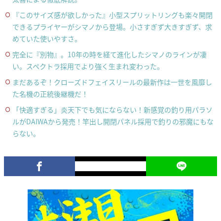
『このサイズ感が欲しかった』小型スプリットリングも楽々開閉
できるプライヤーがシマノから登場。小さすぎず大きすぎず、求
めていた使いやすさ。
完全に『別物』。10年の時を経て進化したシマノのラインが凄
い。スペクトラ採用でより強く生まれ変わった。
まだあるぞ！クローズドフェイスリールの最新作は一世を風靡し
た名機の正統後継機だ！
「快適すぎる」炎天下でも気にならない！新感覚の釣り用パラソ
ルがDAIWAから発売！竿出し開閉パネル採用で釣りの邪魔にもな
らない。