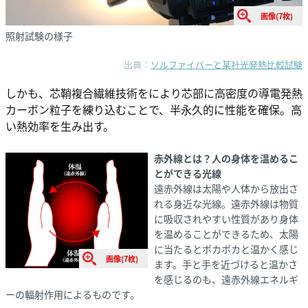
画像(7枚)
照射試験の様子
出典：
ソルファイバーと某社光発熱比較試験
しかも、芯鞘複合繊維技術をにより芯部に高密度の導電発熱
カーボン粒子を練り込むことで、半永久的に性能を確保。高
い熱効率を生み出す。
赤外線とは？人の身体を温めるこ
とができる光線
遠赤外線は太陽や人体から放出さ
れる身近な光線。遠赤外線は物質
に吸収されやすい性質があり身体
を温めることができるため、太陽
に当たるとポカポカと温かく感じ
画像(7枚)
ます。手と手を近づけると温かさ
を感じるのも、遠赤外線エネルギ
ーの輻射作用によるものです。