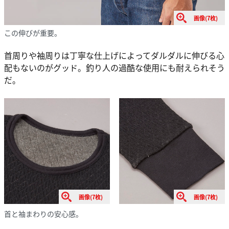
画像(7枚)
この伸びが重要。
首周りや袖周りは丁寧な仕上げによってダルダルに伸びる心
配もないのがグッド。釣り人の過酷な使用にも耐えられそう
だ。
画像(7枚)
画像(7枚)
首と袖まわりの安心感。