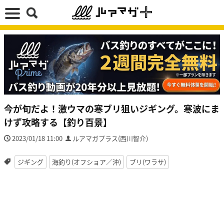
今が旬だよ！激ウマの寒ブリ狙いジギング。寒波にま
けず攻略する【釣り百景】
2023/01/18 11:00
ルアマガプラス(西川智介)
ジギング
海釣り(オフショア／沖)
ブリ(ワラサ)