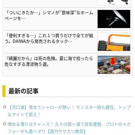
「ついにきたか…」シマノが”意味深”なホーム
ページを…
「便利すぎる…」これ１つ買うだけで全てが揃
う。DAIWAから発売されるタック…
『綺麗だから』は死の危険。夏に海で拾ったら
危なすぎる漂流物５選。
最新の記事
【河口湖】増水でシャローが熱い！ モンスター級も健在、トップ
＆サイトで狙え！
増水＆濁りはチャンス！ 久々の霞ヶ浦で良型連発、プロトのメガ
フォーゼも激ハマり【週刊ササカツ無双】