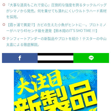
『大事な道具もこれで安心』圧倒的な強度を誇るタックルバッグ
がシマノから発売。何を乗せても潰れにくいウルトラハード素材
を採用。
【霞ヶ浦で異変!?】カビの生えた小魚がヒントに…。プロトミノ
ーがハマり45センチ級を連発【鈴木翔のIT’S SHO TIME !!!】
テンフィートアンダーの新製品やプロトを紹介！テスターの中山
太喜による徹底解説。