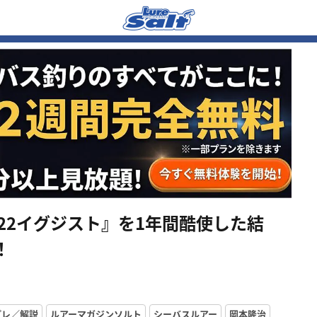
『22イグジスト』を1年間酷使した結
！
プレ／解説
ルアーマガジンソルト
シーバスルアー
岡本隆治