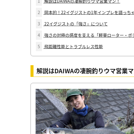
1
解説はDAIWAの凄腕釣りウマ営業マン！
2
岡本的！22イグジストの1年インプレを語っち
3
22イグジストの「強さ」について
4
強さの対極の感度を支える「軽量ローター・ボ
5
飛距離性能とトラブルレス性能
解説はDAIWAの凄腕釣りウマ営業