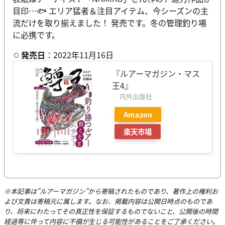
目印…🐟 エリア猛者＆注目アイテム、今シーズンの主
流だけを取り揃えました！ 発売です。冬の管理釣り場
に必携です。
発売日
：2022年11月16日
『ルアーマガジン・マス
王4』
内外出版社
Amazon
楽天市場
※本記事は”ルアーマガジン”から寄稿されたものであり、著作上の権利お
よび文責は寄稿元に属します。なお、掲載内容は公開日時点のものであ
り、将来にわたってその真正性を保証するものでないこと、公開後の時間
経過等に伴って内容に不備が生じる可能性があることをご了承ください。