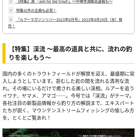
2
【特集】湖 「aim for big trout!」〜中禅寺湖解禁速報も〜
3
特集以外の企画も必見！
4
『ルアーマガジンリバー2023年6月号』2023年4月19日（水）発
売！
【特集】渓流 〜最高の道具と共に、流れの釣
りを楽しもう〜
国内の多くのトラウトフィールドが解禁を迎え、最盛期に突
入しようとしています。苔むした岩の間を流れる清冽な流
れ。その場にいるだけで癒される美しい渓相。ルアーを追う
イワナ、ヤマメ、アマゴ……。今号では「渓流」がテーマ。
各社注目の新製品情報から釣り方の解説まで、エキスパート
たちが説く、マウンテンストリームフィッシングの愉しみ方
を、とくとご覧あれ！