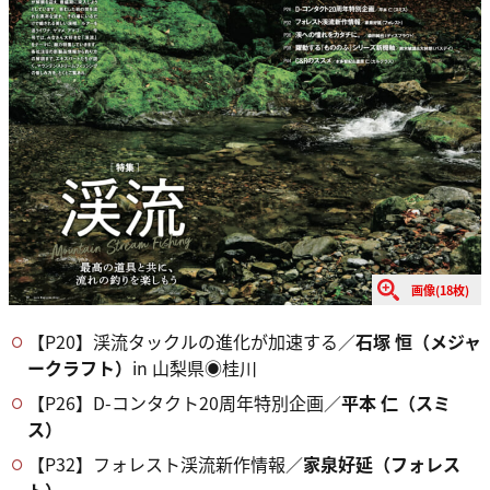
画像(18枚)
【P20】渓流タックルの進化が加速する／
石塚 恒（メジャ
ークラフト）
in 山梨県◉桂川
【P26】D-コンタクト20周年特別企画／
平本 仁（スミ
ス）
【P32】フォレスト渓流新作情報／
家泉好延（フォレス