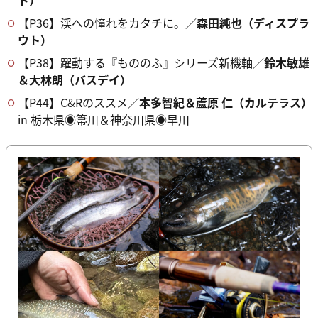
ト）
【P36】渓への憧れをカタチに。／
森田純也（ディスプラ
ウト）
【P38】躍動する『もののふ』シリーズ新機軸／
鈴木敏雄
＆大林朗（バスデイ）
【P44】C&Rのススメ／
本多智紀＆蘆原 仁（カルテラス）
in 栃木県◉箒川＆神奈川県◉早川