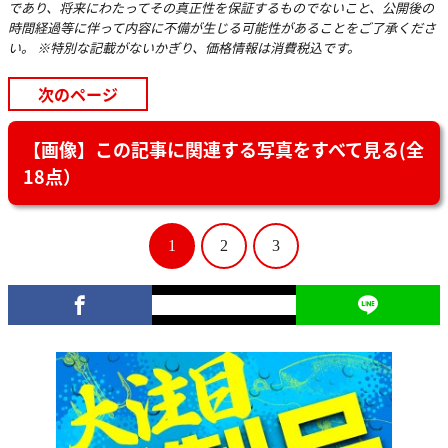
であり、将来にわたってその真正性を保証するものでないこと、公開後の
時間経過等に伴って内容に不備が生じる可能性があることをご了承くださ
い。 ※特別な記載がないかぎり、価格情報は消費税込です。
次のページ
【画像】この記事に関連する写真をすべて見る(全
18点）
1
2
3