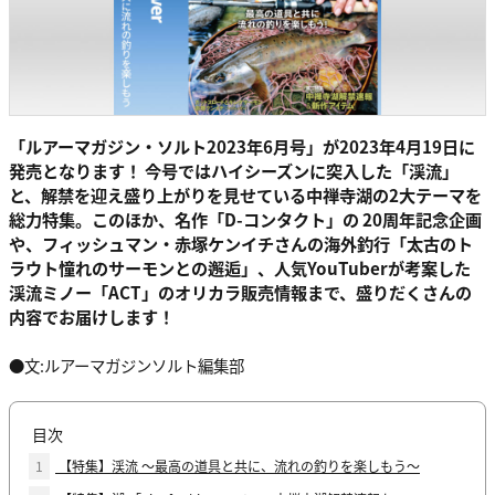
「ルアーマガジン・ソルト2023年6月号」が2023年4月19日に
発売となります！ 今号ではハイシーズンに突入した「渓流」
と、解禁を迎え盛り上がりを見せている中禅寺湖の2大テーマを
総力特集。このほか、名作「D-コンタクト」の 20周年記念企画
や、フィッシュマン・赤塚ケンイチさんの海外釣行「太古のト
ラウト憧れのサーモンとの邂逅」、人気YouTuberが考案した
渓流ミノー「ACT」のオリカラ販売情報まで、盛りだくさんの
内容でお届けします！
●文:ルアーマガジンソルト編集部
目次
1
【特集】渓流 〜最高の道具と共に、流れの釣りを楽しもう〜