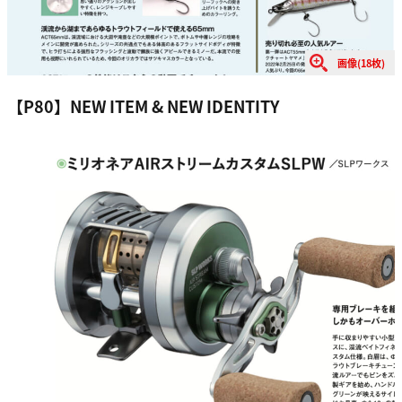
画像(18枚)
【P80】NEW ITEM & NEW IDENTITY