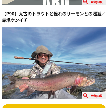
画像(18枚)
【P90】太古のトラウトと憧れのサーモンとの邂逅／
赤塚ケンイチ
画像(18枚)