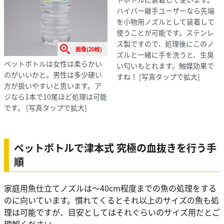
ハイパー継手ユーザーなら先端
を小物用ノズルとして装着して
使うことが可能です。ステンレ
ス製ですので、処理後にこのノ
画像(20枚)
ズルと一緒に手を洗うと、生臭
ペットボトルは女性は柔らかい
い匂いもとれます。触媒効果で
のがいいかと。男性は多少硬い
すね！
[写真タップで拡大]
方が扱いやすいと思います。ア
ジなら1本で10尾ほど処理は可能
です。
[写真タップで拡大]
ペットボトルで津本式 究極の血抜きを行う手
順
家庭用魚仕立てノズルは〜40cm程度までの魚の処理をする
のに向いています。慣れてくるとそれ以上のサイズの魚も処
理は可能ですが、目安としてはそれぐらいのサイズ用だとご