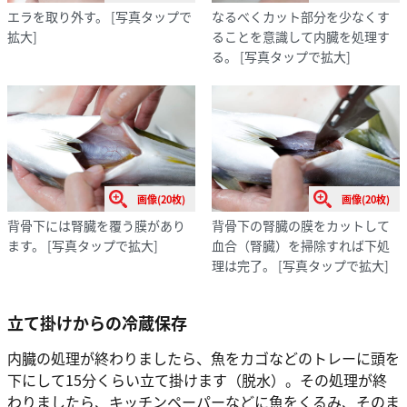
エラを取り外す。
[写真タップで
なるべくカット部分を少なくす
拡大]
ることを意識して内臓を処理す
る。
[写真タップで拡大]
画像(20枚)
画像(20枚)
背骨下には腎臓を覆う膜があり
背骨下の腎臓の膜をカットして
ます。
[写真タップで拡大]
血合（腎臓）を掃除すれば下処
理は完了。
[写真タップで拡大]
立て掛けからの冷蔵保存
内臓の処理が終わりましたら、魚をカゴなどのトレーに頭を
下にして15分くらい立て掛けます（脱水）。その処理が終
わりましたら、キッチンペーパーなどに魚をくるみ、そのま