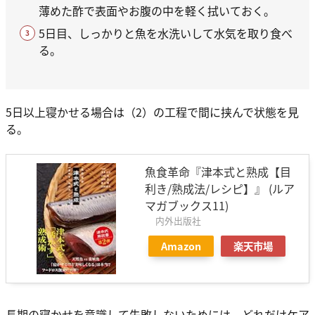
薄めた酢で表面やお腹の中を軽く拭いておく。
5日目、しっかりと魚を水洗いして水気を取り食べ
る。
5日以上寝かせる場合は（2）の工程で間に挟んで状態を見
る。
魚食革命『津本式と熟成【目
利き/熟成法/レシピ】』 (ルア
マガブックス11)
内外出版社
Amazon
楽天市場
長期の寝かせを意識して失敗しないためには、どれだけケア