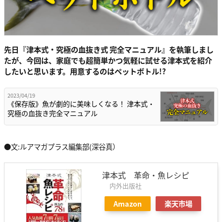
先日『津本式・究極の血抜き式 完全マニュアル』を執筆しまし
たが、今回は、家庭でも超簡単かつ気軽に試せる津本式を紹介
したいと思います。用意するのはペットボトル!?
2023/04/19
《保存版》魚が劇的に美味しくなる！ 津本式・
究極の血抜き完全マニュアル
●文:ルアマガプラス編集部(深谷真）
津本式 革命・魚レシピ
内外出版社
Amazon
楽天市場