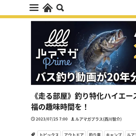
《走る部屋》釣り特化ハイエー
福の趣味時間を！
2023/07/25 7:00
ルアマガプラス(西川智介)
トピックス
アウトドア
釣り車
キャンプ
ルア