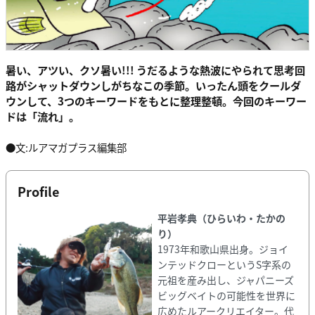
暑い、アツい、クソ暑い!!! うだるような熱波にやられて思考回
路がシャットダウンしがちなこの季節。いったん頭をクールダ
ウンして、3つのキーワードをもとに整理整頓。今回のキーワー
ドは「流れ」。
●文:ルアマガプラス編集部
Profile
平岩孝典（ひらいわ・たかの
り）
1973年和歌山県出身。ジョイ
ンテッドクローというS字系の
元祖を産み出し、ジャパニーズ
ビッグベイトの可能性を世界に
広めたルアークリエイター。代