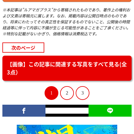
※本記事は”ルアマガプラス”から寄稿されたものであり、著作上の権利お
よび文責は寄稿元に属します。なお、掲載内容は公開日時点のものであ
り、将来にわたってその真正性を保証するものでないこと、公開後の時間
経過等に伴って内容に不備が生じる可能性があることをご了承ください。
※特別な記載がないかぎり、価格情報は消費税込です。
次のページ
【画像】この記事に関連する写真をすべて見る(全
3点）
1
2
3