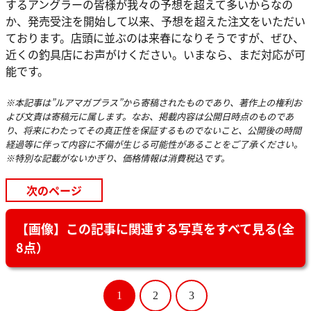
するアングラーの皆様が我々の予想を超えて多いからなの
か、発売受注を開始して以来、予想を超えた注文をいただい
ております。店頭に並ぶのは来春になりそうですが、ぜひ、
近くの釣具店にお声がけください。いまなら、まだ対応が可
能です。
※本記事は”ルアマガプラス”から寄稿されたものであり、著作上の権利お
よび文責は寄稿元に属します。なお、掲載内容は公開日時点のものであ
り、将来にわたってその真正性を保証するものでないこと、公開後の時間
経過等に伴って内容に不備が生じる可能性があることをご了承ください。
※特別な記載がないかぎり、価格情報は消費税込です。
次のページ
【画像】この記事に関連する写真をすべて見る(全
8点）
1
2
3