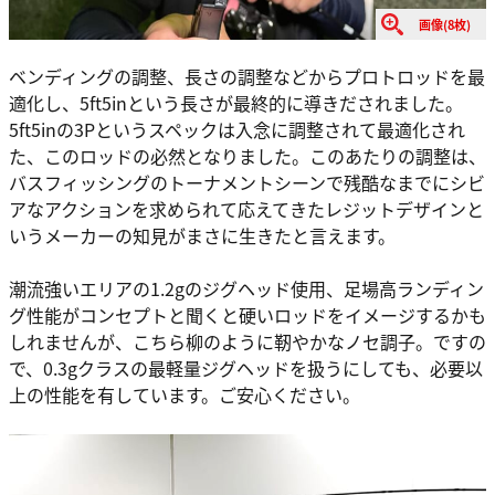
画像(8枚)
ベンディングの調整、長さの調整などからプロトロッドを最
適化し、5ft5inという長さが最終的に導きだされました。
5ft5inの3Pというスペックは入念に調整されて最適化され
た、このロッドの必然となりました。このあたりの調整は、
バスフィッシングのトーナメントシーンで残酷なまでにシビ
アなアクションを求められて応えてきたレジットデザインと
いうメーカーの知見がまさに生きたと言えます。
潮流強いエリアの1.2gのジグヘッド使用、足場高ランディン
グ性能がコンセプトと聞くと硬いロッドをイメージするかも
しれませんが、こちら柳のように靭やかなノセ調子。ですの
で、0.3gクラスの最軽量ジグヘッドを扱うにしても、必要以
上の性能を有しています。ご安心ください。