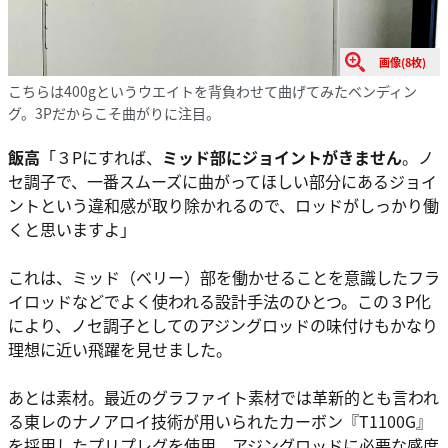
画像(8枚)
こちらは400gというウエイトを背負わせて曲げてみたベンディン
グ。3Pだからこそ曲がりに注目。
飯高
「３Pにすれば、
ミッド部にジョイントがきません
。ノ
セ調子で、一番スムーズに曲がってほしい部分にあるジョイ
ントという違和感が取り除かれるので、ロッドがしっかり働
くと思いますよ」
これは、ミッド（ベリー）部を働かせることを意識したフラ
イロッドなどでよく使われる設計手法のひとつ。この３P化
により、ノセ調子としてのアジングロッドの味付けもかなり
理想に近い飛躍を見せました。
あとは素材。最近のグラファイト素材では革新的とも言われ
る東レのナノアロイ技術が用いられたカーボン『T1100G』
を採用したプリプレグを使用。アジングロッドに必要な感度