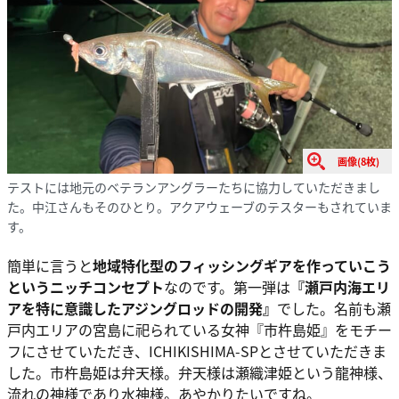
画像(8枚)
テストには地元のベテランアングラーたちに協力していただきまし
た。中江さんもそのひとり。アクアウェーブのテスターもされていま
す。
簡単に言うと
地域特化型のフィッシングギアを作っていこう
というニッチコンセプト
なのです。第一弾は
『瀬戸内海エリ
アを特に意識したアジングロッドの開発』
でした。名前も瀬
戸内エリアの宮島に祀られている女神『市杵島姫』をモチー
フにさせていただき、ICHIKISHIMA-SPとさせていただきま
した。市杵島姫は弁天様。弁天様は瀬織津姫という龍神様、
流れの神様であり水神様。あやかりたいですね。