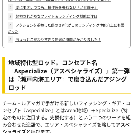
2
潮にモタレつつも、操作感を失わない『ノセ調子』
3
軽視されがちなファイト＆ランディング機能に注目
4
アクションを重視した際の３P化がこのランディング性能向上にも繋
がった
5
ちょっとこだわりすぎて開発に時間がかかりました！
地域特化型ロッド。コンセプト名
『Aspecialize（アスペシャライズ）』第一弾
は『瀬戸内海エリア』で磨き込んだアジング
ロッド
チーム・ルアマガで手がける新しいフィッシング・ギア・コ
ンセプト『Aspecialize』とはArea(地域）＋Specialize（特
定のものに注目する。先鋭化する）という二つのワードを組
み合わせた造語で、エリア・スペシャライズを略して
アスペ
シャライズと
呼びます。