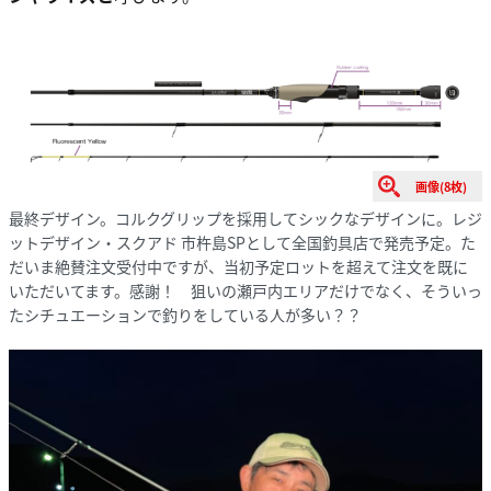
画像(8枚)
最終デザイン。コルクグリップを採用してシックなデザインに。レジ
ットデザイン・スクアド 市杵島SPとして全国釣具店で発売予定。た
だいま絶賛注文受付中ですが、当初予定ロットを超えて注文を既に
いただいてます。感謝！ 狙いの瀬戸内エリアだけでなく、そういっ
たシチュエーションで釣りをしている人が多い？？