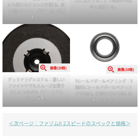
出し式とすることで誤動作の防
にも強いステンレスを使用。高
止に貢献する。
い耐久とスムーズな回転に貢献
する。
画像(10枚)
画像(10枚)
デュラドラグシステム：激しい
5シールドボールベアリング：5
ファイト中でもスムーズな滑り
箇所にシールドボールベアリン
出しにつながる「デュラドラ
グを配置。快適な巻き心地に貢
グ」を採用。
献している。
＜次ページ：ファゾムII 2スピードのスペックと価格＞