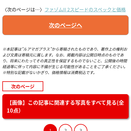
〈次のページは…〉
ファゾムII 2スピードのスペックと価格
次のページへ
※本記事は”ルアマガプラス”から寄稿されたものであり、著作上の権利お
よび文責は寄稿元に属します。なお、掲載内容は公開日時点のものであ
り、将来にわたってその真正性を保証するものでないこと、公開後の時間
経過等に伴って内容に不備が生じる可能性があることをご了承ください。
※特別な記載がないかぎり、価格情報は消費税込です。
次のページ
【画像】この記事に関連する写真をすべて見る(全
10点）
1
2
3