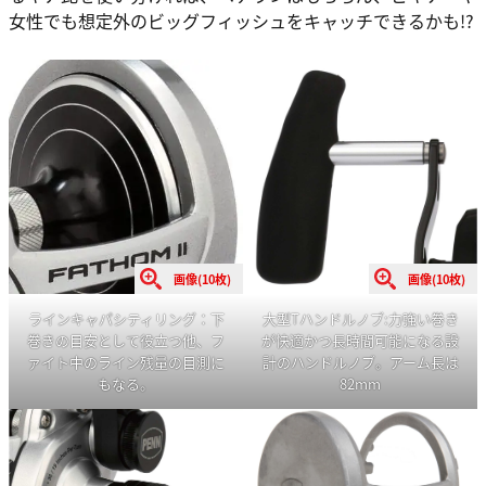
女性でも想定外のビッグフィッシュをキャッチできるかも!?
画像(10枚)
画像(10枚)
大型Tハンドルノブ:力強い巻き
ラインキャパシティリング：下
が快適かつ長時間可能になる設
巻きの目安として役立つ他、フ
計のハンドルノブ。アーム長は
ァイト中のライン残量の目測に
82mm
もなる。