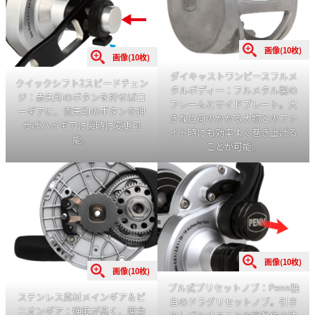
画像(10枚)
画像(10枚)
ダイキャストワンピースフルメ
クイックシフト2スピードチェン
タルボディー：フルメタル製の
ジ：赤矢印のボタンを押せばロ
フレームとサイドプレート。大
ーギアに、青矢印のボタンを押
きな負荷のかかる大物とのファ
せばハイギアに瞬時に変更可
イト時にも効率よく巻き上げる
能。
ことが可能。
画像(10枚)
画像(10枚)
プル式プリセットノブ：Penn独
ステンレス素材メインギア＆ピ
自のドラグリセットノブ。引き
ニオンギア：強度が高く、腐食