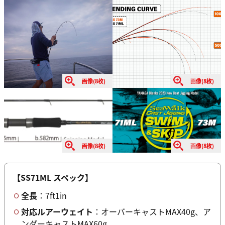
画像(8枚)
画像(8枚)
画像(8枚)
画像(8枚)
【SS71ML スペック】
全長
：7ft1in
対応ルアーウェイト
：オーバーキャストMAX40g、ア
ンダーキャストMAX60g