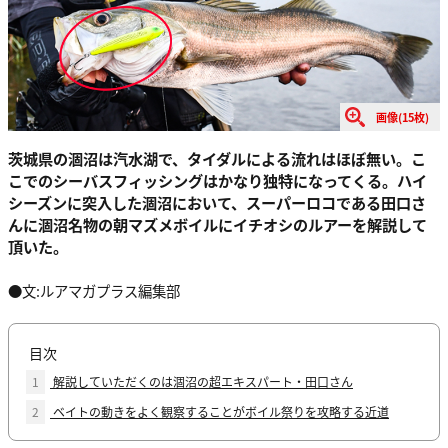
画像(15枚)
茨城県の涸沼は汽水湖で、タイダルによる流れはほぼ無い。こ
こでのシーバスフィッシングはかなり独特になってくる。ハイ
シーズンに突入した涸沼において、スーパーロコである田口さ
んに涸沼名物の朝マズメボイルにイチオシのルアーを解説して
頂いた。
●文:ルアマガプラス編集部
目次
1
解説していただくのは涸沼の超エキスパート・田口さん
2
ベイトの動きをよく観察することがボイル祭りを攻略する近道