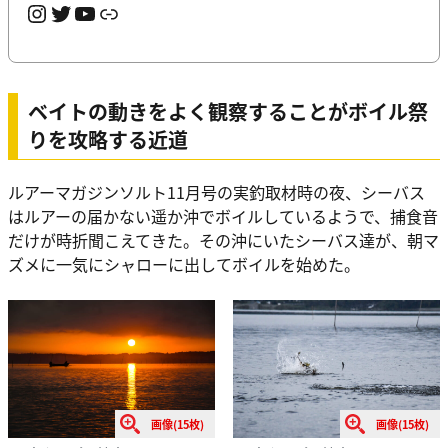
Instagram
Twitter
YouTube
リンク
ベイトの動きをよく観察することがボイル祭
りを攻略する近道
ルアーマガジンソルト11月号の実釣取材時の夜、シーバス
はルアーの届かない遥か沖でボイルしているようで、捕食音
だけが時折聞こえてきた。その沖にいたシーバス達が、朝マ
ズメに一気にシャローに出してボイルを始めた。
画像(15枚)
画像(15枚)