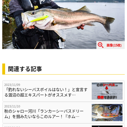
画像(15枚)
関連する記事
2023/11/09
「釣れないシーバスボイルはない！」と宣言す
る涸沼の超エキスパートがオススメす…
2023/11/10
秋のシャロー河川「ランカーシーバスドリー
ム」を掴みたいならこのルアー！『ホム…