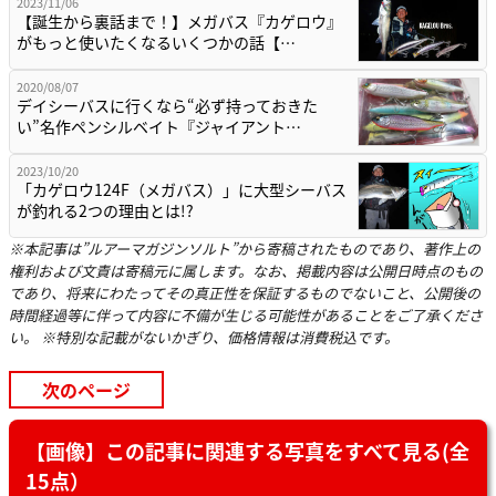
2023/11/06
【誕生から裏話まで！】メガバス『カゲロウ』
がもっと使いたくなるいくつかの話【…
2020/08/07
デイシーバスに行くなら“必ず持っておきた
い”名作ペンシルベイト『ジャイアント…
2023/10/20
「カゲロウ124F（メガバス）」に大型シーバス
が釣れる2つの理由とは!?
※本記事は”ルアーマガジンソルト”から寄稿されたものであり、著作上の
権利および文責は寄稿元に属します。なお、掲載内容は公開日時点のもの
であり、将来にわたってその真正性を保証するものでないこと、公開後の
時間経過等に伴って内容に不備が生じる可能性があることをご了承くださ
い。 ※特別な記載がないかぎり、価格情報は消費税込です。
次のページ
【画像】この記事に関連する写真をすべて見る(全
15点）