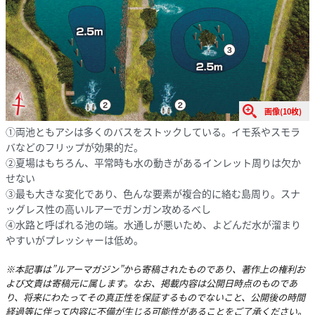
画像(10枚)
①両池ともアシは多くのバスをストックしている。イモ系やスモラ
バなどのフリップが効果的だ。
②夏場はもちろん、平常時も水の動きがあるインレット周りは欠か
せない
③最も大きな変化であり、色んな要素が複合的に絡む島周り。スナ
ッグレス性の高いルアーでガンガン攻めるべし
④水路と呼ばれる池の端。水通しが悪いため、よどんだ水が溜まり
やすいがプレッシャーは低め。
※本記事は”ルアーマガジン”から寄稿されたものであり、著作上の権利お
よび文責は寄稿元に属します。なお、掲載内容は公開日時点のものであ
り、将来にわたってその真正性を保証するものでないこと、公開後の時間
経過等に伴って内容に不備が生じる可能性があることをご了承ください。