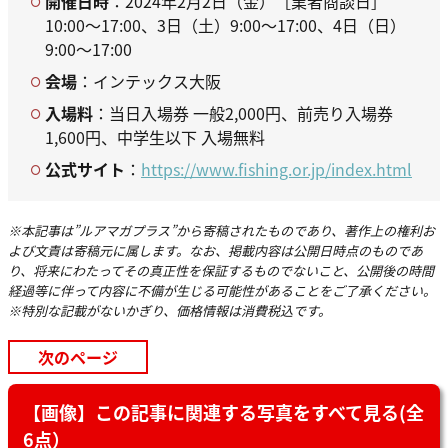
開催日時
：2024年2月2日（金）［業者商談日］
10:00〜17:00、3日（土）9:00〜17:00、4日（日）
9:00〜17:00
会場
：インテックス大阪
入場料
：当日入場券 一般2,000円、前売り入場券
1,600円、中学生以下 入場無料
公式サイト
：
https://www.fishing.or.jp/index.html
※本記事は”ルアマガプラス”から寄稿されたものであり、著作上の権利お
よび文責は寄稿元に属します。なお、掲載内容は公開日時点のものであ
り、将来にわたってその真正性を保証するものでないこと、公開後の時間
経過等に伴って内容に不備が生じる可能性があることをご了承ください。
※特別な記載がないかぎり、価格情報は消費税込です。
次のページ
【画像】この記事に関連する写真をすべて見る(全
6点）