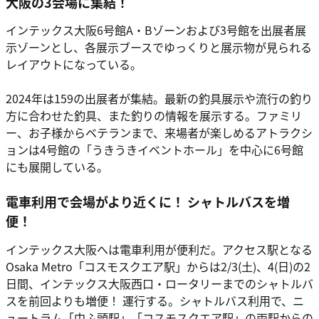
大阪の3会場に集結！
インテックス大阪6号館A・Bゾーンおよび3号館を出展者展
示ゾーンとし、各展示ブースでゆっくりと展示物が見られる
レイアウトになっている。
2024年は159の出展者が集結。最新の釣具展示や流行の釣り
方に合わせた釣具、また釣りの情報を展示する。ファミリ
ー、お子様からベテランまで、来場者が楽しめるアトラクシ
ョンは4号館の「うきうきイベントホール」を中心に6号館
にも展開している。
電車利用で会場がより近くに！ シャトルバスを増
便！
インテックス大阪へは電車利用が便利だ。アクセス駅となる
Osaka Metro「コスモスクエア駅」からは2/3(土)、4(日)の2
日間、インテックス大阪西口・ロータリーまでのシャトルバ
スを前回よりも増便！ 運行する。シャトルバス利用で、ニ
ュートラム「中ふ頭駅」「コスモスクエア駅」の両駅からの