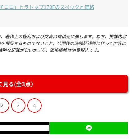
コロ」ヒラトップ170Fのスペックと価格
り、著作上の権利および文責は寄稿元に属します。なお、掲載内容
性を保証するものでないこと、公開後の時間経過等に伴って内容に
特別な記載がないかぎり、価格情報は消費税込です。
見る(全3点）
2
3
4