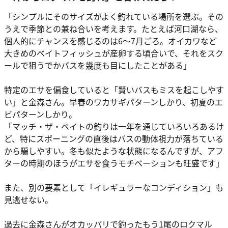
「シンプルにそのサイズがよく釣れている場所を選ぶ。その
うえで季節との兼ね合いを考えます。たとえば河口湖なら、
個人的にチャンスを感じるのは6〜7月ごろ。オイカワなど
大きめのベイトフィッシュが産卵する頃合いで、それをスク
ールで狙うでかバスを幾度も目にしたことがある」
特定のエサを偏食していると「賢いバスもミスを起こしやす
い」と金森さん。早春のワカサギパターンしかり、初夏のエ
ビパターンしかり。
「マッチ・ザ・ベイトの釣りは一年を通じていろいろあるけ
ど、特にスポーニングの直後はバスの動体視力が落ちている
から騙しやすい。冬も似たような状態になるんですが、アフ
ターの時期のほうがエサを食うモチベーションも旺盛です」
また、別の要素として「イレギュラーなコンディション」も
見逃せない。
過去に金森さんがオカッパリで釣ったもう1尾のロクマル