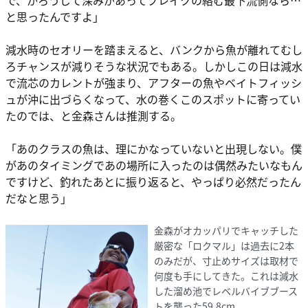
で、かろうじて深みがあってブレイクの絡む最下流側なら…
と思ったんですよ」
減水時のセオリーを踏まえると、バンクから魚が離れてむし
ろチャンスが減りそうな状況でもある。しかしこの日は減水
で流芯のカレントが強まり、アフターの魚やベイトフィッシ
ュが沖に出づらくなって、水の巻くこのスポットに寄ってい
たのでは、と金森さんは推測する。
「あのクラスの魚は、理にかなっていないと出現しない。僕
があのタイミングであの場所に入ったのは偶然みたいなもん
ですけど、釣れたあとに振り返ると、やっぱり必然だったん
だなと思う」
金森がオカッパリでキャッチした
厳密な「ロクマル」は過去に2本
のみだが、寸止めサイズは取材で
何度も手にしてきた。これは減水
した溜め池でレベルバイブブース
トを襲った59.8cm。