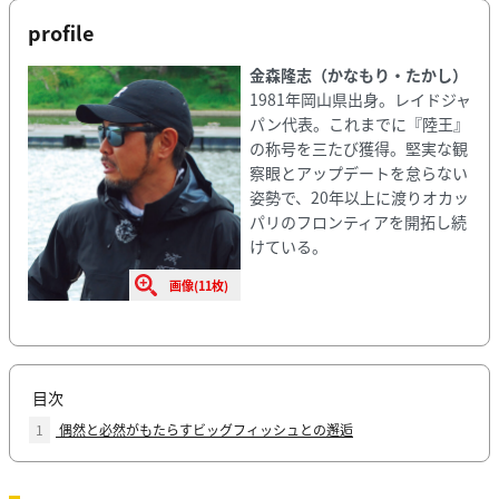
profile
金森隆志（かなもり・たかし）
1981年岡山県出身。レイドジャ
パン代表。これまでに『陸王』
の称号を三たび獲得。堅実な観
察眼とアップデートを怠らない
姿勢で、20年以上に渡りオカッ
パリのフロンティアを開拓し続
けている。
画像(11枚)
目次
1
偶然と必然がもたらすビッグフィッシュとの邂逅