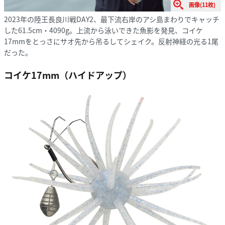
画像(11枚)
2023年の陸王長良川戦DAY2、最下流右岸のアシ島まわりでキャッチ
した61.5cm・4090g。上流から泳いできた魚影を発見、コイケ
17mmをとっさにサオ先から吊るしてシェイク。反射神経の光る1尾
だった。
コイケ17mm（ハイドアップ）