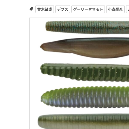
並木敏成
デプス
ゲーリーヤマモト
小森嗣彦