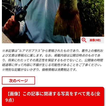
画像(9枚)
※本記事は”ルアマガプラス”から寄稿されたものであり、著作上の権利お
よび文責は寄稿元に属します。なお、掲載内容は公開日時点のものであ
り、将来にわたってその真正性を保証するものでないこと、公開後の時間
経過等に伴って内容に不備が生じる可能性があることをご了承ください。
※特別な記載がないかぎり、価格情報は消費税込です。
次のページ
【画像】この記事に関連する写真をすべて見る(全
9点）