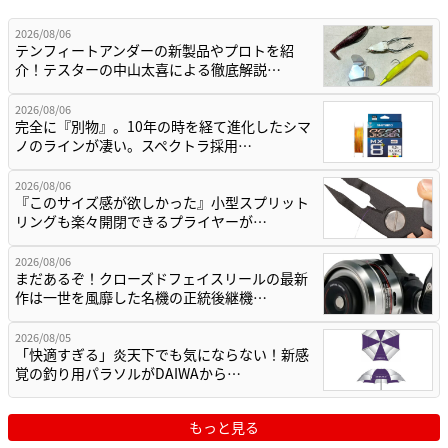
2026/08/06
テンフィートアンダーの新製品やプロトを紹
介！テスターの中山太喜による徹底解説…
2026/08/06
完全に『別物』。10年の時を経て進化したシマ
ノのラインが凄い。スペクトラ採用…
2026/08/06
『このサイズ感が欲しかった』小型スプリット
リングも楽々開閉できるプライヤーが…
2026/08/06
まだあるぞ！クローズドフェイスリールの最新
作は一世を風靡した名機の正統後継機…
2026/08/05
「快適すぎる」炎天下でも気にならない！新感
覚の釣り用パラソルがDAIWAから…
もっと見る