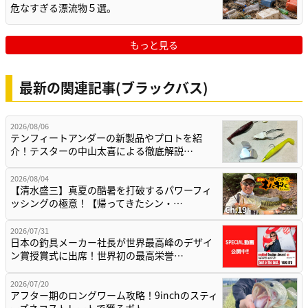
危なすぎる漂流物５選。
もっと見る
最新の関連記事(ブラックバス)
2026/08/06
テンフィートアンダーの新製品やプロトを紹
介！テスターの中山太喜による徹底解説…
2026/08/04
【清水盛三】真夏の酷暑を打破するパワーフィ
ッシングの極意！【帰ってきたシン・…
2026/07/31
日本の釣具メーカー社長が世界最高峰のデザイ
ン賞授賞式に出席！世界初の最高栄誉…
2026/07/20
アフター期のロングワーム攻略！9inchのスティ
ーズネコストレートで獲るボト…