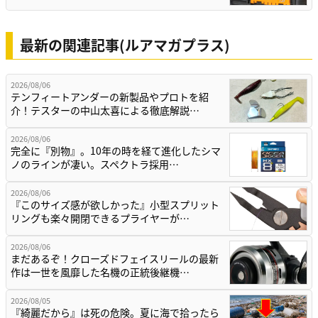
最新の関連記事(ルアマガプラス)
2026/08/06
テンフィートアンダーの新製品やプロトを紹
介！テスターの中山太喜による徹底解説…
2026/08/06
完全に『別物』。10年の時を経て進化したシマ
ノのラインが凄い。スペクトラ採用…
2026/08/06
『このサイズ感が欲しかった』小型スプリット
リングも楽々開閉できるプライヤーが…
2026/08/06
まだあるぞ！クローズドフェイスリールの最新
作は一世を風靡した名機の正統後継機…
2026/08/05
『綺麗だから』は死の危険。夏に海で拾ったら