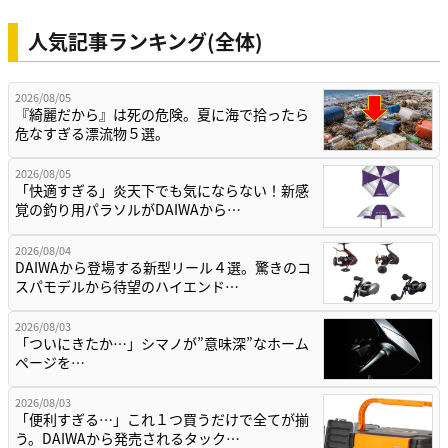
人気記事ランキング(全体)
2026/08/05
『綺麗だから』は死の危険。夏に海で拾ったら
危なすぎる漂流物５選。
2026/08/05
「快適すぎる」炎天下でも気にならない！新感
覚の釣り用パラソルがDAIWAから…
2026/08/04
DAIWAから登場する新型リール４選。驚きのコ
スパモデルから待望のハイエンド…
2026/08/03
「ついにきたか…」シマノが”意味深”なホーム
ページを…
2026/08/03
「便利すぎる…」これ１つ買うだけで全てが揃
う。DAIWAから発売されるタック…