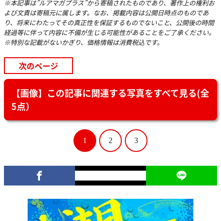
※本記事は”ルアマガプラス”から寄稿されたものであり、著作上の権利お
よび文責は寄稿元に属します。なお、掲載内容は公開日時点のものであ
り、将来にわたってその真正性を保証するものでないこと、公開後の時間
経過等に伴って内容に不備が生じる可能性があることをご了承ください。
※特別な記載がないかぎり、価格情報は消費税込です。
次のページ
【画像】この記事に関連する写真をすべて見る(全
5点）
1
2
3