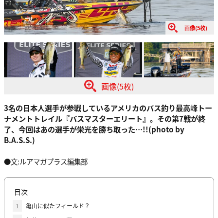
画像(5枚)
画像(5枚)
3名の日本人選手が参戦しているアメリカのバス釣り最高峰トー
ナメントトレイル『バスマスターエリート』。その第7戦が終
了、今回はあの選手が栄光を勝ち取った…!!(photo by
B.A.S.S.)
●文:ルアマガプラス編集部
目次
1
亀山に似たフィールド？