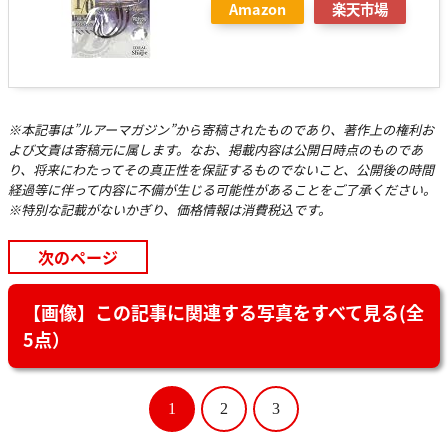
Amazon
楽天市場
※本記事は”ルアーマガジン”から寄稿されたものであり、著作上の権利お
よび文責は寄稿元に属します。なお、掲載内容は公開日時点のものであ
り、将来にわたってその真正性を保証するものでないこと、公開後の時間
経過等に伴って内容に不備が生じる可能性があることをご了承ください。
※特別な記載がないかぎり、価格情報は消費税込です。
次のページ
【画像】この記事に関連する写真をすべて見る(全
5点）
1
2
3