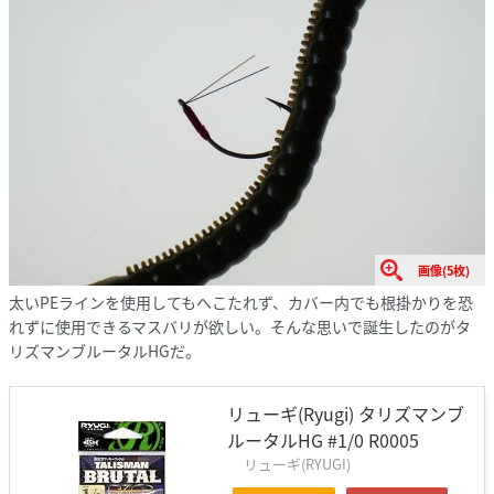
画像(5枚)
太いPEラインを使用してもへこたれず、カバー内でも根掛かりを恐
れずに使用できるマスバリが欲しい。そんな思いで誕生したのがタ
リズマンブルータルHGだ。
リューギ(Ryugi) タリズマンブ
ルータルHG #1/0 R0005
リューギ(RYUGI)