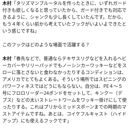
木村
「タリズマンブルータルを作ったときに、いずれガード
付きも欲しくなると思っていたから、ガード付きでも対応で
きるように、シャンクも少し長くしていたんです。だから、
もう４年くらい前から考えていたフックがいよいよできたと
いう感じですね」
このフックはどのような場面で活躍する？
木村
「春先などで、普通ならテキサスリグなどを入れるヘビ
ーカバーやリリーパッドでもノーシンカーワッキーなどをス
ローに落とさないと食わなかったりするコンディションは、
アメリカでとてもよくある。そういう場所ではスピニングの
パワーフィネスではどうにもならない。自分は、PE４〜５
号にフロロリーダー24ポンドをセットして、キンクー（デ
プス）などの太いストレートワームをワッキー掛けにして使
ったりする。これはプリからミッドスポーンまでの時期のマ
ストアイテムですね。あとは、コイケフルキャスト（ハイド
アップ）にも使えるフックです」