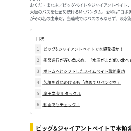
おくだ・まなぶ／ビッグベイトやジャイアントベイト
大級のバスを仕留め続けるMr.バンタム。愛称は“ロ
がその名の由来だ。当連載ではバスのみならず、淡水
目次
1
ビッグ&ジャイアントベイトで本領発揮か！
2
季節進行が遅い魚求め、「水温がまだ低い北へ
3
ボトムへとシフトしたスイムベイト戦略奏功
4
苦境を跳ねのけるも「改めてリベンジを」
5
奥田学 使用タックル
6
動画でもチェック！
ビッグ&ジャイアントベイトで本領