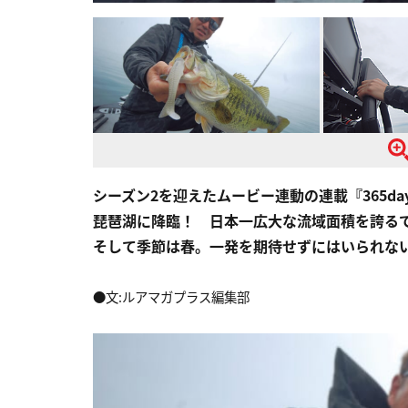
シーズン2を迎えたムービー連動の連載『365d
琵琶湖に降臨！ 日本一広大な流域面積を誇る
そして季節は春。一発を期待せずにはいられな
●文:ルアマガプラス編集部