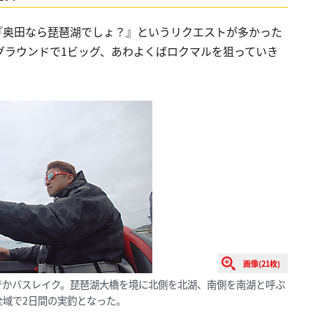
『奥田なら琵琶湖でしょ？』というリクエストが多かった
グラウンドで1ビッグ、あわよくばロクマルを狙っていき
画像(21枚)
でかバスレイク。琵琶湖大橋を境に北側を北湖、南側を南湖と呼ぶ
全域で2日間の実釣となった。