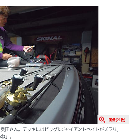
画像(21枚)
奥田さん。デッキにはビッグ&ジャイアントベイトがズラリ。
いね」。