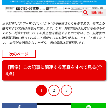
画像(4枚)
※本記事は”ルアーマガジンソルト”から寄稿されたものであり、著作上の
権利および文責は寄稿元に属します。なお、掲載内容は公開日時点のもの
であり、将来にわたってその真正性を保証するものでないこと、公開後の
時間経過等に伴って内容に不備が生じる可能性があることをご了承くださ
い。 ※特別な記載がないかぎり、価格情報は消費税込です。
次のページ
【画像】この記事に関連する写真をすべて見る(全
4点）
1
2
3