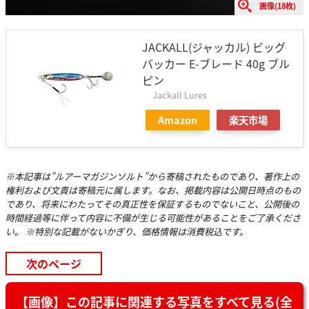
画像(18枚)
JACKALL(ジャッカル) ビッグ
バッカー E-ブレード 40g ブル
ピン
Jackall Lures
Amazon
楽天市場
※本記事は”ルアーマガジンソルト”から寄稿されたものであり、著作上の
権利および文責は寄稿元に属します。なお、掲載内容は公開日時点のもの
であり、将来にわたってその真正性を保証するものでないこと、公開後の
時間経過等に伴って内容に不備が生じる可能性があることをご了承くださ
い。 ※特別な記載がないかぎり、価格情報は消費税込です。
次のページ
【画像】この記事に関連する写真をすべて見る(全