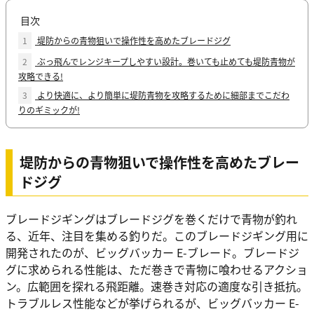
目次
1
堤防からの青物狙いで操作性を高めたブレードジグ
2
ぶっ飛んでレンジキープしやすい設計。巻いても止めても堤防青物が
攻略できる!
3
より快適に、より簡単に堤防青物を攻略するために細部までこだわ
りのギミックが!
堤防からの青物狙いで操作性を高めたブレー
ドジグ
ブレードジギングはブレードジグを巻くだけで青物が釣れ
る、近年、注目を集める釣りだ。このブレードジギング用に
開発されたのが、ビッグバッカー E-ブレード。ブレードジ
グに求められる性能は、ただ巻きで青物に喰わせるアクショ
ン。広範囲を探れる飛距離。速巻き対応の適度な引き抵抗。
トラブルレス性能などが挙げられるが、ビッグバッカー E-