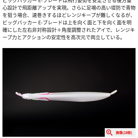
ビッグバッカー E-ブレードは飛行姿勢を安定させる後方重
心設計で飛距離アップを実現。さらに足場の高い堤防で青物
を狙う場合、速巻きするほどレンジキープが難しくなるが、
ビッグバッカー E-ブレードは上を向く面と下を向く面を明
確にした左右非対称設計＋角度調整されたアイで、レンジキ
ープ力とアクションの安定性を高次元で両立している。
画像(18枚)