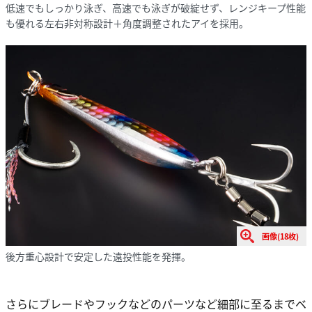
低速でもしっかり泳ぎ、高速でも泳ぎが破綻せず、レンジキープ性能
も優れる左右非対称設計＋角度調整されたアイを採用。
画像(18枚)
後方重心設計で安定した遠投性能を発揮。
さらにブレードやフックなどのパーツなど細部に至るまでベ