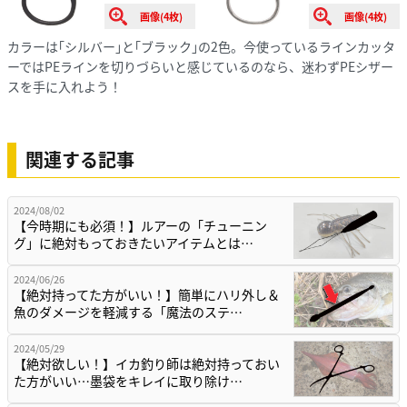
画像(4枚)
画像(4枚)
カラーは｢シルバー｣と｢ブラック｣の2色。今使っているラインカッタ
ーではPEラインを切りづらいと感じているのなら、迷わずPEシザー
スを手に入れよう！
関連する記事
2024/08/02
【今時期にも必須！】ルアーの「チューニン
グ」に絶対もっておきたいアイテムとは…
2024/06/26
【絶対持ってた方がいい！】簡単にハリ外し＆
魚のダメージを軽減する「魔法のステ…
2024/05/29
【絶対欲しい！】イカ釣り師は絶対持っておい
た方がいい…墨袋をキレイに取り除け…