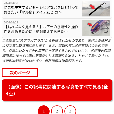
2024/04/30
釣果を左右するかも…シビアなときほど持って
おきたい「マル秘」アイテムとは!?…
2024/02/28
【貼ればよく見える！】ルアーの視認性と操作
性を高めるために「絶対抑えておきた…
※本記事は”ルアマガプラス”から寄稿されたものであり、著作上の権利お
よび文責は寄稿元に属します。なお、掲載内容は公開日時点のものであ
り、将来にわたってその真正性を保証するものでないこと、公開後の時間
経過等に伴って内容に不備が生じる可能性があることをご了承ください。
※特別な記載がないかぎり、価格情報は消費税込です。
次のページ
【画像】この記事に関連する写真をすべて見る(全
4点）
1
2
3