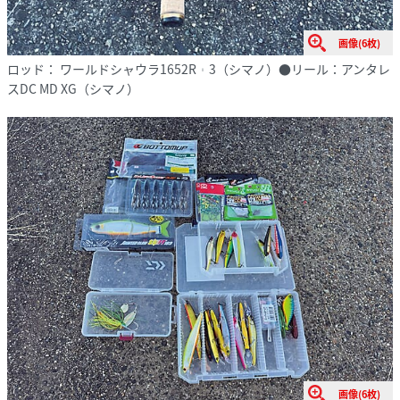
画像(6枚)
ロッド： ワールドシャウラ1652R︲3（シマノ）●リール：アンタレ
スDC MD XG（シマノ）
画像(6枚)