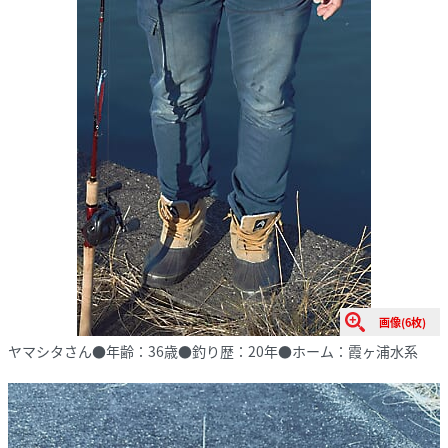
画像(6枚)
ヤマシタさん●年齢：36歳●釣り歴：20年●ホーム：霞ヶ浦水系