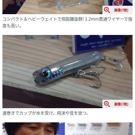
画像(7枚)
コンパクト＆ヘビーウェイトで飛距離抜群! 1.2mm貫通ワイヤーで強
度も高い。
画像(7枚)
速巻きでカップが水を受け、飛沫や音を放つ。