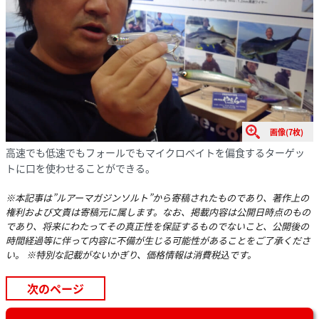
画像(7枚)
高速でも低速でもフォールでもマイクロベイトを偏食するターゲッ
トに口を使わせることができる。
※本記事は”ルアーマガジンソルト”から寄稿されたものであり、著作上の
権利および文責は寄稿元に属します。なお、掲載内容は公開日時点のもの
であり、将来にわたってその真正性を保証するものでないこと、公開後の
時間経過等に伴って内容に不備が生じる可能性があることをご了承くださ
い。 ※特別な記載がないかぎり、価格情報は消費税込です。
次のページ