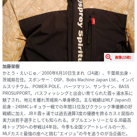
画像(15枚)
加藤栄樹
かとう・えいじゅ／ 2000年6月10日生まれ（24歳）、千葉県出身・
茨城県在住。スポンサー：OSP、Bobs Machine Japan Ltd.、インパ
ルスリチウム、POWER-POLE、ハーツマリン、サンライン、BASS
PROSUPPORT。バスフィッシングと出会い育てられた霞ヶ浦水系に
魅了され、地元を離れ茨城県へ単身移住。主な戦績はMLF Japanの
前身・24BMCレギュラー戦での年間11位及びクラシック準優勝の好
戦績に加え、JBⅡ霞ヶ浦では過去通算3度の優勝を誇るカスミ屈指の
実力派若手選手としても知られる。ダブルエントリーとなるJB最高
峰トップ50への参戦は4年目。今季も全国ツアートレイルの一方、
MLFカスミ最強の座へと挑む“エイジュ”の今を追うのが当企画だ。