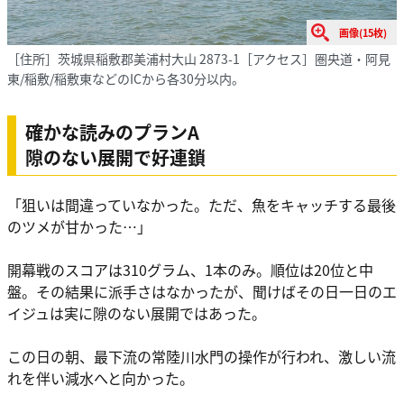
画像(15枚)
［住所］茨城県稲敷郡美浦村大山 2873-1［アクセス］圏央道・阿見
東/稲敷/稲敷東などのICから各30分以内。
確かな読みのプランA
隙のない展開で好連鎖
「狙いは間違っていなかった。ただ、魚をキャッチする最後
のツメが甘かった…」
開幕戦のスコアは310グラム、1本のみ。順位は20位と中
盤。その結果に派手さはなかったが、聞けばその日一日のエ
イジュは実に隙のない展開ではあった。
この日の朝、最下流の常陸川水門の操作が行われ、激しい流
れを伴い減水へと向かった。