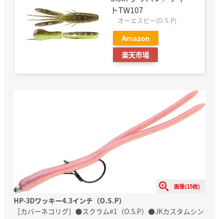
トTW107
オーエスピー(O.S.P)
Amazon
楽天市場
画像(15枚)
HP-3Dワッキー4.3インチ（O.S.P）
［カバーネコリグ］●スクラム#1（O.S.P）●JKカスタムシン