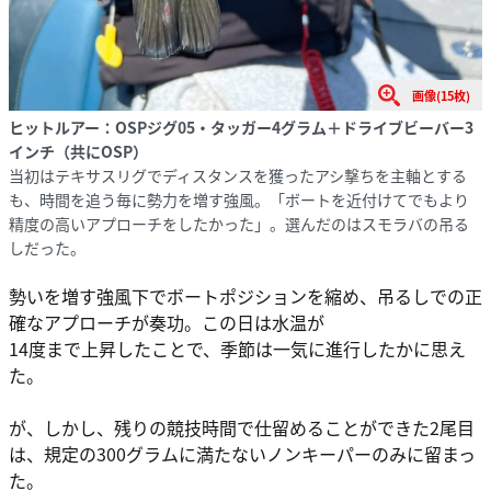
画像(15枚)
ヒットルアー：OSPジグ05・タッガー4グラム＋ドライブビーバー3
インチ（共にOSP）
当初はテキサスリグでディスタンスを獲ったアシ撃ちを主軸とする
も、時間を追う毎に勢力を増す強風。「ボートを近付けてでもより
精度の高いアプローチをしたかった」。選んだのはスモラバの吊る
しだった。
勢いを増す強風下でボートポジションを縮め、吊るしでの正
確なアプローチが奏功。この日は水温が
14度まで上昇したことで、季節は一気に進行したかに思え
た。
が、しかし、残りの競技時間で仕留めることができた2尾目
は、規定の300グラムに満たないノンキーパーのみに留まっ
た。