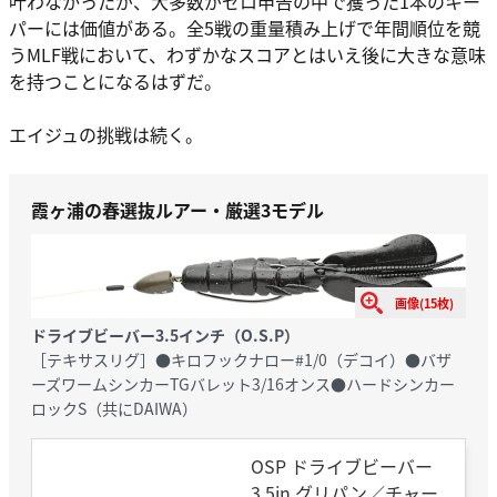
叶わなかったが、大多数がゼロ申告の中で獲った1本のキー
パーには価値がある。全5戦の重量積み上げで年間順位を競
うMLF戦において、わずかなスコアとはいえ後に大きな意味
を持つことになるはずだ。
エイジュの挑戦は続く。
霞ヶ浦の春選抜ルアー・厳選3モデル
画像(15枚)
ドライブビーバー3.5インチ（O.S.P）
［テキサスリグ］●キロフックナロー#1/0（デコイ）●バザ
ーズワームシンカーTGバレット3/16オンス●ハードシンカー
ロックS（共にDAIWA）
OSP ドライブビーバー
3.5in グリパン／チャー