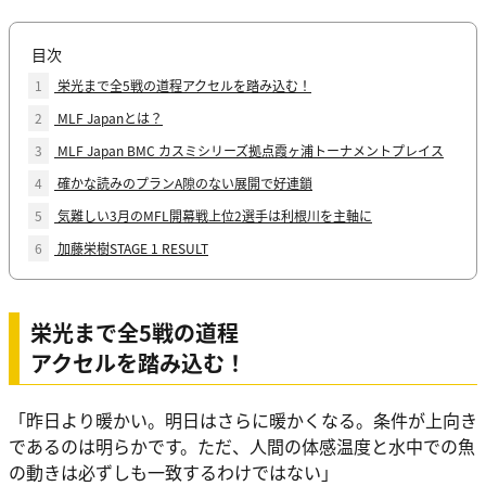
目次
1
栄光まで全5戦の道程アクセルを踏み込む！
2
MLF Japanとは？
3
MLF Japan BMC カスミシリーズ拠点霞ヶ浦トーナメントプレイス
4
確かな読みのプランA隙のない展開で好連鎖
5
気難しい3月のMFL開幕戦上位2選手は利根川を主軸に
6
加藤栄樹STAGE 1 RESULT
栄光まで全5戦の道程
アクセルを踏み込む！
「昨日より暖かい。明日はさらに暖かくなる。条件が上向き
であるのは明らかです。ただ、人間の体感温度と水中での魚
の動きは必ずしも一致するわけではない」