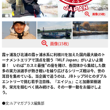
画像(15枚)
画像(15枚)
霞ヶ浦及び北浦の霞ヶ浦水系に利根川を加えた国内最大級のト
ーナメントエリアで頂点を競う『MLF Japan』がいよいよ開
幕！ いわば“カスミ最強”の座を賭け、各団体から集結した数
多の実力派選手が熱き戦いを繰り広げるシリーズ戦は今、世の
耳目を集めている。当企画で追うのは、JBトップ50とのダブル
エントリーで挑む若手注目株、『エイジュ』こと加藤栄樹選
手。栄光を掴むべく挑み続ける、その一挙一動をお届けしよ
う。
●文:ルアマガプラス編集部