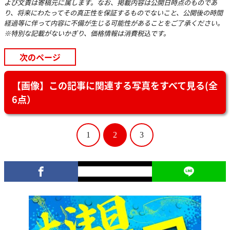
よび文責は寄稿元に属します。なお、掲載内容は公開日時点のものであ
り、将来にわたってその真正性を保証するものでないこと、公開後の時間
経過等に伴って内容に不備が生じる可能性があることをご了承ください。
※特別な記載がないかぎり、価格情報は消費税込です。
次のページ
【画像】この記事に関連する写真をすべて見る(全
6点）
1
2
3