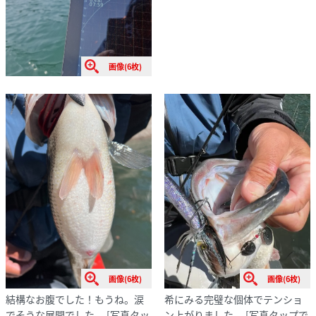
画像(6枚)
画像(6枚)
画像(6枚)
結構なお腹でした！もうね。涙
希にみる完璧な個体でテンショ
でそうな展開でした。
[写真タッ
ン上がりました。
[写真タップで