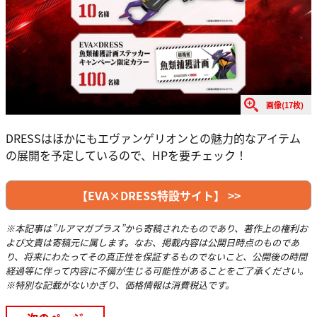
画像(17枚)
DRESSはほかにもエヴァンゲリオンとの魅力的なアイテム
の展開を予定しているので、HPを要チェック！
【EVA×DRESS特設サイト】 >>
※本記事は”ルアマガプラス”から寄稿されたものであり、著作上の権利お
よび文責は寄稿元に属します。なお、掲載内容は公開日時点のものであ
り、将来にわたってその真正性を保証するものでないこと、公開後の時間
経過等に伴って内容に不備が生じる可能性があることをご了承ください。
※特別な記載がないかぎり、価格情報は消費税込です。