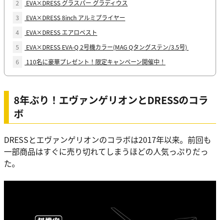
2
EVA×DRESS グラスパー グラディウス
3
EVA×DRESS 8inch アルミプライヤー
4
EVA×DRESS エアロベスト
5
EVA×DRESS EVA-Q 2号機カラー(MAG Qタングステン/3.5号)
6
110名に豪華プレゼント！限定キャンペーン開催中！
8年ぶり！エヴァンゲリオンとDRESSのコラ
ボ
DRESSとエヴァンゲリオンのコラボは2017年以来。前回も
一部商品はすぐに売り切れてしまうほどの人気っぷりだっ
た。