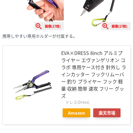
画像(17枚)
画像(17枚)
携帯しやすい専用ホルダーが付属する。
EVA×DRESS 8inch アルミプ
ライヤー エヴァンゲリオン コ
ラボ 専用ケース付き 針外し ラ
インカッター フックリムーバ
ー 釣り プライヤー フック 軽
量 収納 簡単 速攻 フリー グッ
ズ
ドレス(Dress)
Amazon
楽天市場