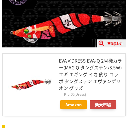
画像(17枚)
EVA×DRESS EVA-Q 2号機カラ
ー(MAG Q タングステン/3.5号)
エギ エギング イカ 釣り コラ
ボ タングステン エヴァンゲリ
オン グッズ
ドレス(Dress)
Amazon
楽天市場