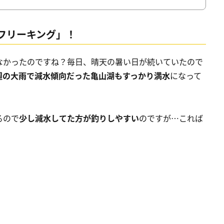
フリーキング」
！
なかったのですね？毎日、晴天の暑い日が続いていたので
週の大雨で減水傾向だった亀山湖もすっかり満水
になって
るので
少し減水してた方が釣りしやすい
のですが…これば