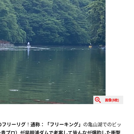
画像(8枚)
のフリーリグ
！
通称：「フリーキング」
の亀山湖でのビッ
一貴プロ）が早明浦ダムで考案して皆んなが爆釣した衝撃