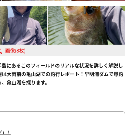
画像(8枚)
半島にあるこのフィールドのリアルな状況を詳しく解説し
週は大雨前の亀山湖での釣行レポート！
早明浦
ダムで爆釣
ら、亀山湖を探ります。
グ」！