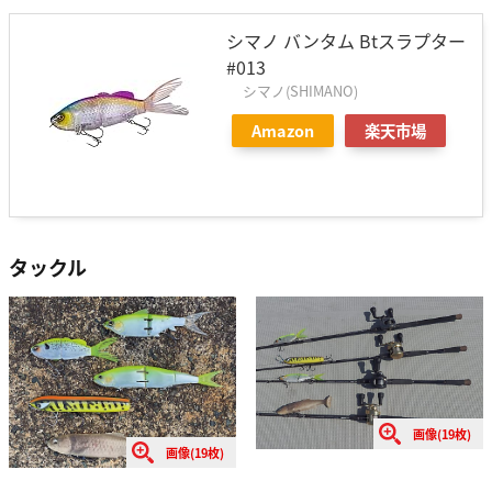
シマノ バンタム Btスラプター
#013
シマノ(SHIMANO)
Amazon
楽天市場
タックル
画像(19枚)
画像(19枚)