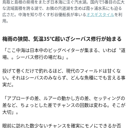
鳥取と島根の県境をまたぎ日本海に注ぐ汽水湖。国内で5番目の広大
な流域面積を誇る湖で、お隣の宍道湖を含めば霞ヶ浦水系にも迫る
広さだ。中海を知り尽くす杉谷優船長が率いる
オスギスタイル
を利
用。
梅雨の狭間、気温35℃超いざシーバス修行が始まる
「ここ中海は日本中のビッグベイターが集まる、いわば〝道
場〟。シーバス修行の場だね」。
投げて巻くだけで釣れるほど、現代のフィールドは甘くな
い。それはシーバスのみならず、どんな魚種にでも言える事
実だ。
「アプローチの差、ルアーの動かし方の差、セッティングの
差など、ちょっとした差でチャンスの回数は変わる。そこが
大切」。
眼前に訪れた数少ないチャンスを確実にモノにできるか否