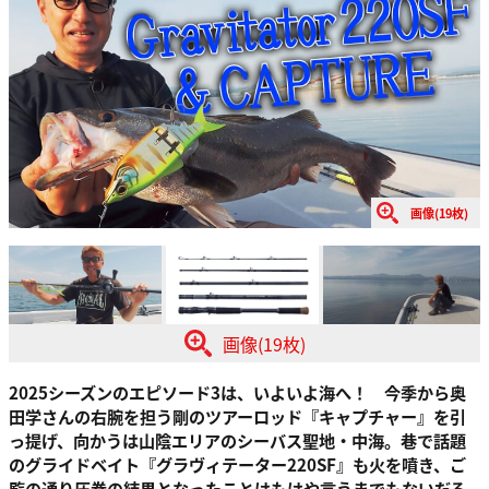
画像(19枚)
画像(19枚)
2025シーズンのエピソード3は、いよいよ海へ！ 今季から奥
田学さんの右腕を担う剛のツアーロッド『キャプチャー』を引
っ提げ、向かうは山陰エリアのシーバス聖地・中海。巷で話題
のグライドベイト『グラヴィテーター220SF』も火を噴き、ご
覧の通り圧巻の結果となったことはもはや言うまでもないだろ