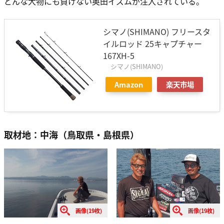
どんな大物にも負けない奥田イズムが注入されている。
シマノ(SHIMANO) フリースタ
イルロッド 25キャプチャー
167XH-5
シマノ(SHIMANO)
Amazon
楽天市場
取材地：中海（鳥取県・島根県）
画像(19枚)
画像(19枚)