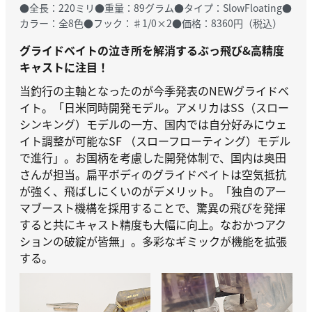
●全長：220ミリ●重量：89グラム●タイプ：SlowFloating●
カラー：全8色●フック：♯1/0×2●価格：8360円（税込）
グライドベイトの泣き所を解消するぶっ飛び&高精度
キャストに注目！
当釣行の主軸となったのが今季発表のNEWグライドベ
イト。「日米同時開発モデル。アメリカはSS（スロー
シンキング）モデルの一方、国内では自分好みにウェ
イト調整が可能なSF （スローフローティング）モデル
で進行」。お国柄を考慮した開発体制で、国内は奥田
さんが担当。扁平ボディのグライドベイトは空気抵抗
が強く、飛ばしにくいのがデメリット。「独自のアー
マブースト機構を採用することで、驚異の飛びを発揮
すると共にキャスト精度も大幅に向上。なおかつアク
ションの破綻が皆無」。多彩なギミックが機能を拡張
する。