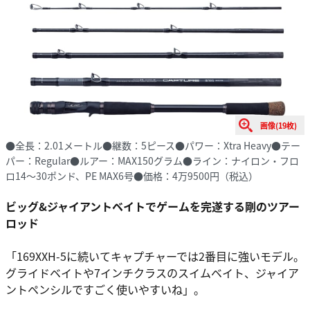
画像(19枚)
●全長：2.01メートル●継数：5ピース●パワー：Xtra Heavy●テー
パー：Regular●ルアー：MAX150グラム●ライン：ナイロン・フロ
ロ14〜30ポンド、PE MAX6号●価格：4万9500円（税込）
ビッグ&ジャイアントベイトでゲームを完遂する剛のツアー
ロッド
「169XXH-5に続いてキャプチャーでは2番目に強いモデル。
グライドベイトや7インチクラスのスイムベイト、ジャイア
ントペンシルですごく使いやすいね」。