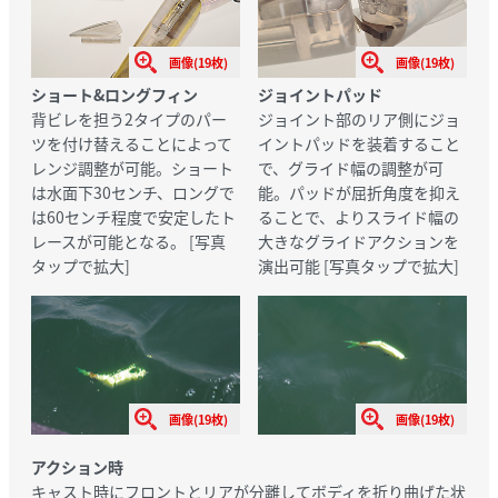
画像(19枚)
画像(19枚)
ショート&ロングフィン
ジョイントパッド
背ビレを担う2タイプのパー
ジョイント部のリア側にジョ
ツを付け替えることによって
イントパッドを装着すること
レンジ調整が可能。ショート
で、グライド幅の調整が可
は水面下30センチ、ロングで
能。パッドが屈折角度を抑え
は60センチ程度で安定したト
ることで、よりスライド幅の
レースが可能となる。
[写真
大きなグライドアクションを
タップで拡大]
演出可能
[写真タップで拡大]
画像(19枚)
画像(19枚)
アクション時
キャスト時にフロントとリアが分離してボディを折り曲げた状