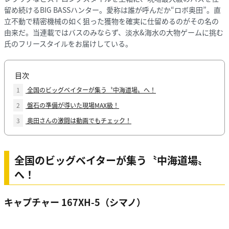
留め続けるBIG BASSハンター。愛称は誰が呼んだか“ロボ奥田”。直
立不動で精密機械の如く狙った獲物を確実に仕留めるのがその名の
由来だ。当連載ではバスのみならず、淡水&海水の大物ゲームに挑む
氏のフリースタイルをお届けしている。
目次
1
全国のビッグベイターが集う〝中海道場〟へ！
2
盤石の準備が導いた現場MAX級！
3
奥田さんの激闘は動画でもチェック！
全国のビッグベイターが集う〝中海道場〟
へ！
キャプチャー 167XH-5（シマノ）