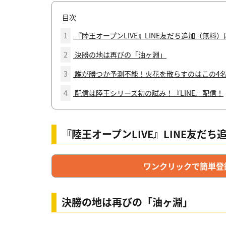
目次
1
『陸王オープンLIVE』LINE友だち追加（無料
2
決勝の地は再びの「油ヶ淵」
3
誰が勝つか予測不能！火花を散らすのはこの4名!
4
配信は陸王シリーズ初の試み！『LINE』配信！
『陸王オープンLIVE』LINE友だ
ワンクリックで簡単登録
決勝の地は再びの「油ヶ淵」