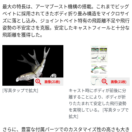
最大の特長は、アーマブースト機構の搭載。これまでビッグ
ベイトに採用されてきたボディ折り畳み構造をマイクロサイ
ズに落とし込み、ジョイントベイト特有の飛距離不足や飛行
姿勢の不安定さを克服。安定したキャストフィールと十分な
飛距離を獲得した。
画像(21枚)
画像(21枚)
[写真タップで拡大]
キャスト時にボディが前後に分
離することにより、ボディが折
りたたまれて安定した飛行姿勢
を実現している。
[写真タップで
拡大]
さらに、豊富な付属パーツでのカスタマイズ性の高さも大き