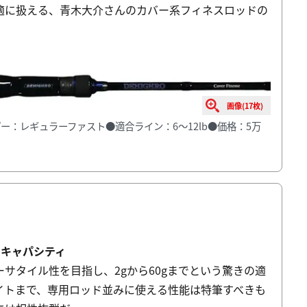
適に扱える、青木大介さんのカバー系フィネスロッドの
画像(17枚)
テーパー：レギュラーファスト●適合ライン：6〜12lb●価格：5万
のキャパシティ
サタイル性を目指し、2gから60gまでという驚きの適
イトまで、専用ロッド並みに使える性能は特筆すべきも