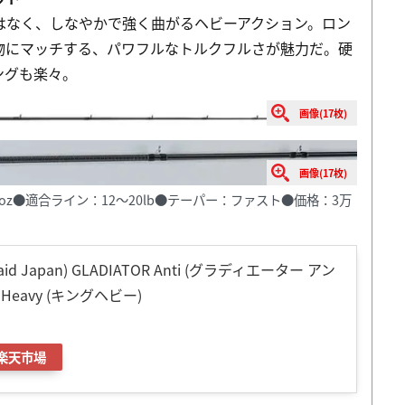
はなく、しなやかで強く曲がるヘビーアクション。ロン
物にマッチする、パワフルなトルクフルさが魅力だ。硬
ングも楽々。
画像(17枚)
画像(17枚)
1/2oz●適合ライン：12〜20lb●テーパー：ファスト●価格：3万
 Japan) GLADIATOR Anti (グラディエーター アン
ng Heavy (キングヘビー)
楽天市場