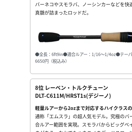
バーネコやスモラバ、ノーシンカーなどを快
真髄が詰まったロッドだ。
●全長：6ft9in●適合ルアー：1/16〜1/4oz●
6650円（税込み）
8位 レーベン・トルクチューン
DLT-C611M/HRST1s(デジーノ)
軽量ルアーから2ozまで対応するハイクラス
通称「エムスラ」の超人気モデル。究極のバー
合ルアー範囲を実現。スモラバからビッグベ