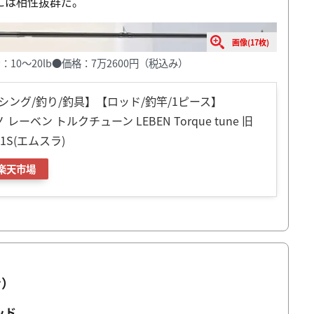
には相性抜群だ。
画像(17枚)
：10〜20lb●価格：7万2600円（税込み）
ング/釣り/釣具】【ロッド/釣竿/1ピース】
ノ レーベン トルクチューン LEBEN Torque tune 旧
ST1S(エムスラ)
楽天市場
ン）
ッド