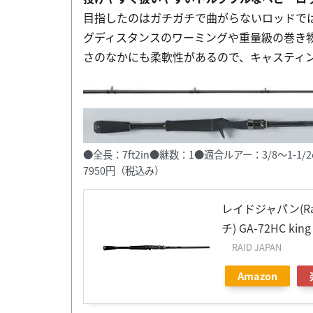
目指したのはガチガチで曲がらないロッドで
グディスタンスのワーミングや重量級の巻き
さのなかにも柔軟性があるので、キャスティ
●全長：7ft2in●継数：1●適合ルアー：3/8〜1-
7950円（税込み）
レイドジャパン(Raid
チ) GA-72HC ki
RAID JAPAN
Amazon