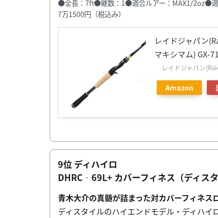
●全長：7ft●継数：1●適合ルアー：MAX1/2oz
7万1500円（税込み）
レイドジャパン(Raid
マキシマム) GX-71X
レイドジャパン(Raid 
Amazon
9位 ディハイロ
DHRC‐69L+ カバーフィネス（ディス
青木大介の真髄が詰まった対カバーフィネス
ディスタイルのハイエンドモデル・ディハイ