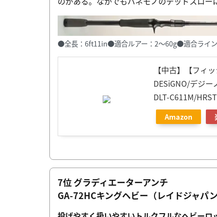
のがある。なかでもハネモノのデッドスロー
●全長：6ft11in●適合ルアー：2〜60g●適合ライン
【中古】【フィッシ
DESiGNO/デジー
DLT-C611M/HR
Amazon
7位 グラディエーターアンチ
GA-72HCキングヘビー（レイドジャパ
投げやすく扱いやすいトルクフルなヘビーロ