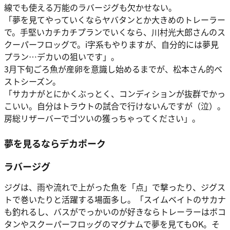
線でも使える万能のラバージグも欠かせない。
「夢を見てやっていくならヤバタンとか大きめのトレーラー
で。手堅いカチカチプランでいくなら、川村光大郎さんのス
クーパーフロッグで。i字系もやりますが、自分的には夢見
プラン⋯デカいの狙いです」。
3月下旬ごろ魚が産卵を意識し始めるまでが、松本さん的ベ
ストシーズン。
「サカナがとにかくぶっとく、コンディションが抜群でかっ
こいい。自分はトラウトの試合で行けないんですが（泣）。
房総リザーバーでゴツいの獲っちゃってください」。
夢を見るならデカポーク
ラバージグ
ジグは、雨や流れで上がった魚を「点」で撃ったり、ジグス
トで巻いたりと活躍する場面多し。「スイムベイトのサカナ
も釣れるし、バスがでっかいのが好きならトレーラーはボコ
タンやスクーパーフロッグのマグナムで夢を見てもOK。そ