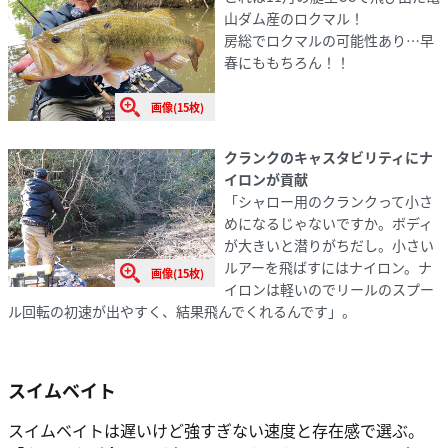
山ダム産のロクマル！
房総でロクマルの可能性あり⋯早
春にももちろん！！
画像(15枚)
クランクのキャスタビリティにナ
イロンが貢献
「シャロー用のクランクって小さ
めになるじゃないですか。ボディ
が大きいと潜りがちだし。小さい
ルアーを飛ばすにはナイロン。ナ
画像(15枚)
イロンは軽いのでリールのスプー
ル回転の初速が出やすく、結果飛んでくれるんです」。
スイムベイト
スイムベイトは遅いけど強すぎない速度と存在感で選ぶ。