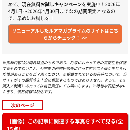
めて、現在
無料お試しキャンペーン
を実施中！2026年
4月1日～2026年4月30日までなの期間限定となるの
で、早めにお試しを！
リニューアルしたルアマガプライムのサイトはこち
らからチェック！ >>
※掲載内容は公開日時点のものであり、将来にわたってその真正性を保証
するものでないこと、公開後の時間経過等に伴って内容に不備が生じる可
能性があることをご了承ください。※掲載されている製品等について、当
サイトがその品質等を十全に保証するものではありません。よって、その
購入／利用にあたっては自己責任にてお願いします。※特別な表記がない
かぎり、価格情報は税込です。
次のページ
【画像】この記事に関連する写真をすべて見る(全
15点）