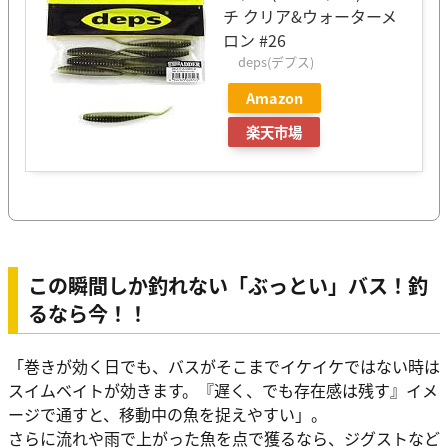
チ クリア&ウォーターメ
ロン #26
deps(デプス)
Amazon
楽天市場
この瞬間しか釣れない「ぶっとい」バス！釣
るなら今！！
「巻きが効く日でも、バスがそこまでイケイケではない時は
スイムベイトが効きます。『遅く、でも存在感は残す』イメ
ージで通すと、移動中の魚を捉えやすい」。
さらに流れや雨で上がった魚を点で獲るなら、ジグストなど