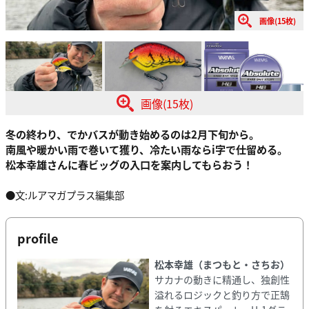
画像(15枚)
画像(15枚)
冬の終わり、でかバスが動き始めるのは2月下旬から。
南風や暖かい雨で巻いて獲り、冷たい雨ならi字で仕留める。
松本幸雄さんに春ビッグの入口を案内してもらおう！
●文:ルアマガプラス編集部
profile
松本幸雄（まつもと・さちお）
サカナの動きに精通し、独創性
溢れるロジックと釣り方で正鵠