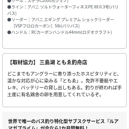
●リール：ステラC2000S(シマノ)
●ライン：アバニ ソルトウォーターフィネスPE X8 0.3号(バリ
バス)
●リーダー：アバニ エギング プレミアム ショックリーダー
［VSPフロロカーボン］5lb(バリバス)
●ハンドル：RCカーボンハンドル44mm(ロデオクラフト)
【取材協力】 三島湖 ともゑ釣舟店
どこまでもアングラーに寄り添ったホスピタリティと、
温かな対応が心に染みる「ともゑ」。免許不要艇やエ
レキ、バッテリーの貸し出しもある。釣りが終われば手
土産に有名鶏舎の卵を用意してくれているぞ。
世界で唯一のバス釣り特化型サブスクサービス『ルア
マガプライム』が今なら1か月間無料！