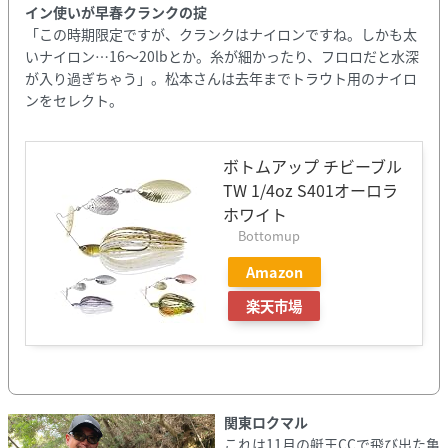
イン使いが早春クランクの掟
「この時期限定ですが、クランクはナイロンですね。しかも太
いナイロン⋯16〜20lbとか。糸が細かったり、フロロだと水深
が入り過ぎちゃう」。松本さんは去年までトラウト用のナイロ
ンをセレクト。
ボトムアップ チビーブル
TW 1/4oz S401オーロラ
ホワイト
Bottomup
Amazon
楽天市場
関東ロクマル
これは11月の艇王CCで飛び出た亀