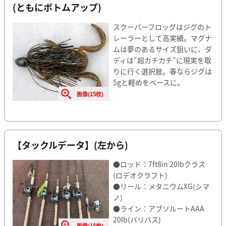
(ともにボトムアップ)
スクーパーフロッグはジグのト
レーラーとして高実績。マグナ
ムは夢のあるサイズ狙いに、ダ
ディは“超カチカチ”に現実を取
りに行く選択肢。春ならジグは
5gと軽めをベースに。
画像(15枚)
【タックルデータ】(左から)
●ロッド：7ft8in 20lbクラス
(ロデオクラフト)
●リール：メタニウムXG(シマ
ノ)
●ライン：アブソルートAAA
20lb(バリバス)
画像(15枚)