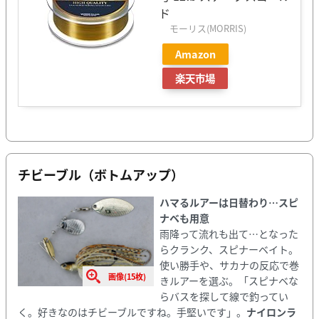
ド
モーリス(MORRIS)
Amazon
楽天市場
チビーブル（ボトムアップ）
ハマるルアーは日替わり⋯スピ
ナベも用意
雨降って流れも出て⋯となった
らクランク、スピナーベイト。
使い勝手や、サカナの反応で巻
画像(15枚)
きルアーを選ぶ。「スピナベな
らバスを探して線で釣ってい
く。好きなのはチビーブルですね。手堅いです」。
ナイロンラ