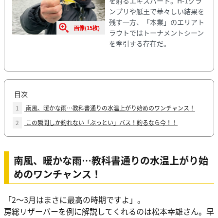
を射るエキスパート。H-1グラ
ンプリや艇王で華々しい結果を
残す一方、「本業」のエリアト
画像(15枚)
ラウトではトーナメントシーン
を牽引する存在だ。
目次
1
南風、暖かな雨⋯教科書通りの水温上がり始めのワンチャンス！
2
この瞬間しか釣れない「ぶっとい」バス！釣るなら今！！
南風、暖かな雨⋯教科書通りの水温上がり始
めのワンチャンス！
「2〜3月はまさに最高の時期ですよ」。
房総リザーバーを例に解説してくれるのは松本幸雄さん。早