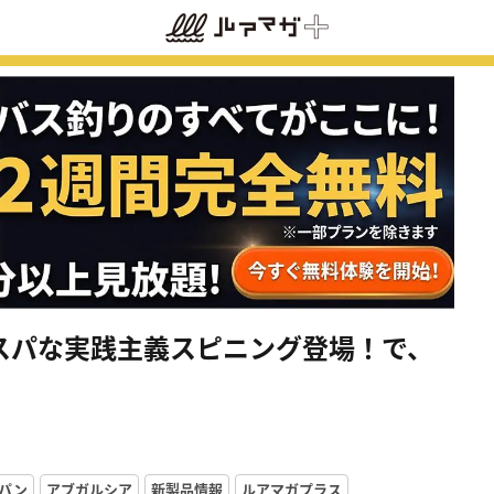
スパな実践主義スピニング登場！で、
パン
アブガルシア
新製品情報
ルアマガプラス