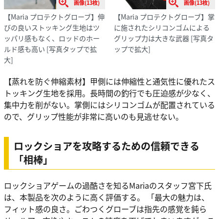
画像(13枚)
画像(13枚)
【Maria プロテクトグローブ】伸
【Maria プロテクトグローブ】掌
びの良いストッキング生地はツ
に施されたシリコンゴムによる
ッパリ感もなく、ロッドのホー
グリップ力は大きな武器
[写真タ
ルド感も高い
[写真タップで拡
ップで拡大]
大]
【蒸れを防ぐ伸縮素材】甲側には伸縮性と通気性に優れたス
トッキング生地を採用。長時間の釣行でも圧迫感が少なく、
集中力を削がない。掌側にはシリコンゴムが配置されている
ので、グリップ性能が非常に高いのも見逃せない。
ロックショアを攻略するための信頼できる
「相棒」
ロックショアゲームの過酷さを知るMariaのスタッフ宮下氏
は、本製品を次のように高く評価する。 「最大の魅力は、
フィット感の良さ。ごわつくグローブは指先の感覚を鈍ら