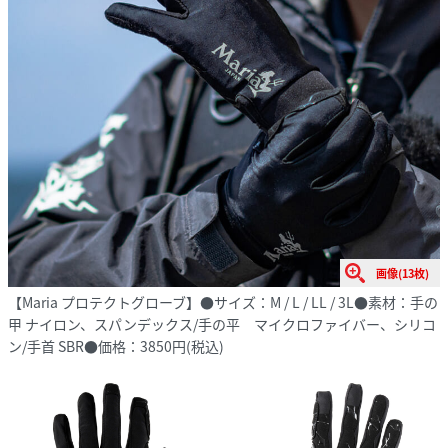
画像(13枚)
【Maria プロテクトグローブ】●サイズ：M / L / LL / 3L●素材：手の
甲 ナイロン、スパンデックス/手の平 マイクロファイバー、シリコ
ン/手首 SBR●価格：3850円(税込)