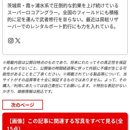
茨城県・霞ヶ浦水系で圧倒的な釣果を上げ続けている
スーパーロコアングラー。全国のフィールドにも積極
的に足を運んで武者修行を怠らない。最近は房総リザ
ーバーでのレンタルボート釣行にも力を入れている。
Instagram
X
※掲載内容は公開日時点のものであり、将来にわたってその真正性を保証
するものでないこと、公開後の時間経過等に伴って内容に不備が生じる可
能性があることをご了承ください。※掲載されている製品等について、当
サイトがその品質等を十全に保証するものではありません。よって、その
購入／利用にあたっては自己責任にてお願いします。※特別な表記がない
かぎり、価格情報は税込です。
次のページ
【画像】この記事に関連する写真をすべて見る(全
15点）