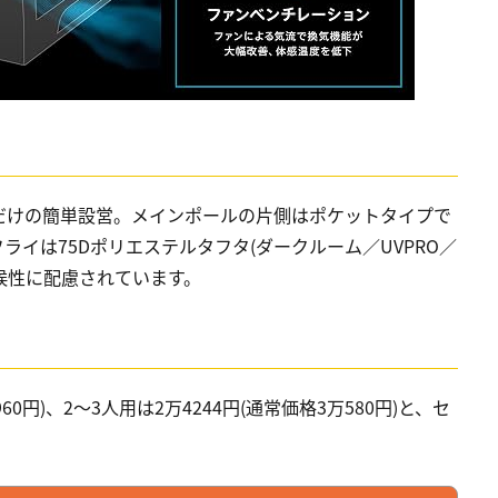
だけの簡単設営。メインポールの片側はポケットタイプで
イは75Dポリエステルタフタ(ダークルーム／UVPRO／
耐候性に配慮されています。
60円)、2〜3人用は2万4244円(通常価格3万580円)と、セ