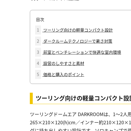
目次
1
ツーリング向けの軽量コンパクト設計
2
ダークルームテクノロジーで暑さ対策
3
前室とベンチレーションで快適な室内環境
4
設営のしやすさと素材
5
価格と購入のポイント
ツーリング向けの軽量コンパクト設
ツーリングドームエア DARKROOMは、1〜2人
265×210×120(h)cm／インナー約210×120
グに持ち出しやすい設計です。ソロキャンプで