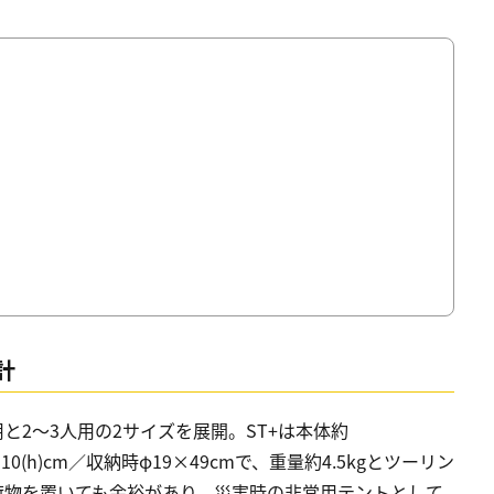
計
用と2〜3人用の2サイズを展開。ST+は本体約
×110(h)cm／収納時φ19×49cmで、重量約4.5kgとツーリン
荷物を置いても余裕があり、災害時の非常用テントとして