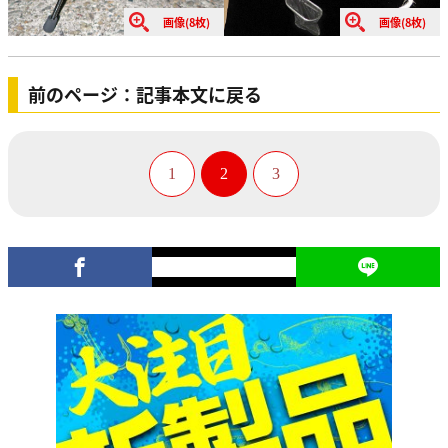
画像(8枚)
画像(8枚)
前のページ：記事本文に戻る
1
2
3