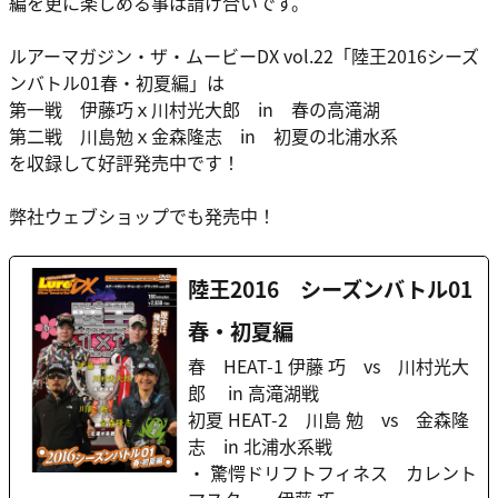
編を更に楽しめる事は請け合いです。
ルアーマガジン・ザ・ムービーDX vol.22「陸王2016シーズ
ンバトル01春・初夏編」は
第一戦 伊藤巧ｘ川村光大郎 in 春の高滝湖
第二戦 川島勉ｘ金森隆志 in 初夏の北浦水系
を収録して好評発売中です！
弊社ウェブショップでも発売中！
陸王2016 シーズンバトル01
春・初夏編
春 HEAT-1 伊藤 巧 vs 川村光大
郎 in 高滝湖戦
初夏 HEAT-2 川島 勉 vs 金森隆
志 in 北浦水系戦
・ 驚愕ドリフトフィネス カレント