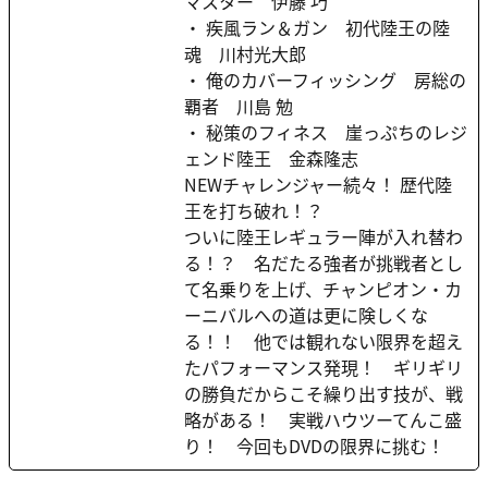
マスター 伊藤 巧
・ 疾風ラン＆ガン 初代陸王の陸
魂 川村光大郎
・ 俺のカバーフィッシング 房総の
覇者 川島 勉
・ 秘策のフィネス 崖っぷちのレジ
ェンド陸王 金森隆志
NEWチャレンジャー続々！ 歴代陸
王を打ち破れ！？
ついに陸王レギュラー陣が入れ替わ
る！？ 名だたる強者が挑戦者とし
て名乗りを上げ、チャンピオン・カ
ーニバルへの道は更に険しくな
る！！ 他では観れない限界を超え
たパフォーマンス発現！ ギリギリ
の勝負だからこそ繰り出す技が、戦
略がある！ 実戦ハウツーてんこ盛
り！ 今回もDVDの限界に挑む！