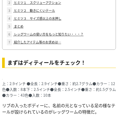
2
ヒミツ１ スクリューアクション
3
ヒミツ２ 動きにくいテール
4
ヒミツ３ サイズ感以上の水押し
5
まとめ
6
レッグワームの使い方をもっと知りたい・・・？
7
紹介したアイテム等のお求めは…
まずはディティールをチェック！
上：2.9インチ ●全長：2.9インチ●重さ：約2.7グラム●カラー：12
色●入数：8本下：2.5インチ●全長：2.5インチ●重さ：約1.5グラム
●カラー：43色●入数：10本
リブの入ったボディーに、名前の元となっている足の様なテ
ールが設けられているのがレッグワームの特徴だ。