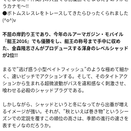
うカナモ〜!!
●ボトムスレスレをトレースしてきたらひったくられました
(^o^)v
不屈の岸釣り王であり、今年のルアーマガジン・モバイル
『艇王2016』でも優勝をし、艇王の称号まで手中に収め
た、金森隆志さんがプロデュースする渾身のレベルシャッド
が2位!!
まるで”逃げ惑う小型ベイトフィッシュ”のような極めて細か
く、速いピッチでアクションする。そして、そのタイトアク
ションから生まれる超微波動がバスを違和感なく刺激させ、
喰わせる必殺のシャッドプラグである。
しかしながら、シャッドというと冬になってから出番が増え
るイメージが強い。それが、”秋といえば巻き物”というシー
ズンでの定説を覆すこの順位の高さは、季節の進行の速さを
表すモノなのだろうか。