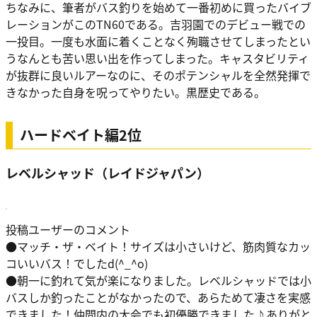
ちなみに、筆者がバス釣りを始めて一番初めに買ったバイブ
レーションがこのTN60である。吉羽園でのデビュー戦での
一投目。一度も水面に着くことなく殉職させてしまったとい
うなんとも苦い思い出を作ってしまった。キャスタビリティ
が抜群に良いルアーなのに、そのポテンシャルを全然発揮で
きなかった自身を呪ってやりたい。黒歴史である。
ハードベイト編2位
レベルシャッド（レイドジャパン）
投稿ユーザーのコメント
●マッチ・ザ・ベイト！サイズは小さいけど、筋肉質なカッ
コいいバス！でしたd(^_^o)
●朝一に釣れて気が楽になりました。レベルシャッドでは小
バスしか釣ったことがなかったので、あらためて凄さを実感
できました！仲間内の大会でも初優勝できました♪ありがと