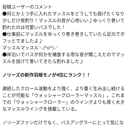
投稿ユーザーのコメント
●何とか１つ手に入れたマッスルをどうしても投げたくなり
少しだけ夜釣り！マッスルの音が心地いい♪ゆっくり巻いて
釣れたのは可愛いバスでした！
●仕事前にマッスルをゆっくり巻き巻きしていたら足元でボ
フッとでましたよ♪
マッスルマッスル＼(^o^)／
●岸沿いでバスが何かを補食する用な音が聞こえたのでマッ
スルを投げて巻いてきたら釣れました♪
ノリーズの新作羽根モノが4位にランク！！
連続したクロール波動をより強く、より重く生み出し続ける
ことが可能な「ウォッシャークローラーマッスル」。これま
での「ウォッシャークローラー」のウイングよりも厚く大き
なマッスルウイングを搭載している。
ノリーズファンだけでなく、バスアングラーにとって気にな