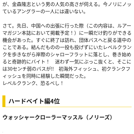
が、金森隆志という男の人気の高さが伺える。今ノリにノッ
ているアングラーの一人には違いない。
さて。先日、中国への出張に行った際（この内容は、ルアー
マガジン本誌において掲載予定！）に一瞬だけ釣りができる
機会があった。すぐに終了は訪れ、団体バスへと戻る道中の
ことである。結んだものの一投も投げずにいたレベルクラン
クを歩きながら岸際のシャローフラットに落とし、巻き始め
ると奇跡的にバイト！ 迷わず一気にぶっこ抜くと、そこに
は30センチ弱のバスが!! 初海外フィッシュ、初クランクフ
ィッシュを同時に経験した瞬間だった。
レベルクランク、恐るべし！
ハードベイト編4位
ウォッシャークローラーマッスル（ノリーズ）