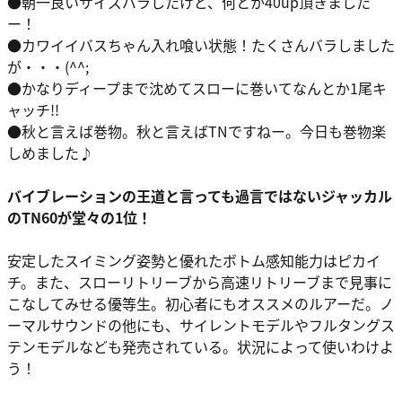
●朝一良いサイズバラしたけど、何とか40up頂きました
ー！
●カワイイバスちゃん入れ喰い状態！たくさんバラしました
が・・・(^^;
●かなりディープまで沈めてスローに巻いてなんとか1尾キ
ャッチ!!
●秋と言えば巻物。秋と言えばTNですねー。今日も巻物楽
しめました♪
バイブレーションの王道と言っても過言ではないジャッカル
のTN60が堂々の1位！
安定したスイミング姿勢と優れたボトム感知能力はピカイ
チ。また、スローリトリーブから高速リトリーブまで見事に
こなしてみせる優等生。初心者にもオススメのルアーだ。ノ
ーマルサウンドの他にも、サイレントモデルやフルタングス
テンモデルなども発売されている。状況によって使いわけよ
う！