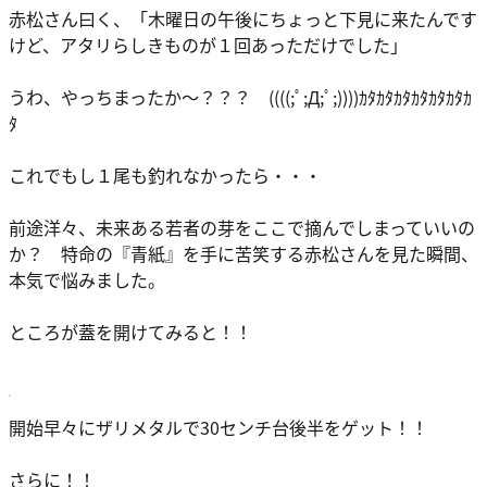
赤松さん曰く、「木曜日の午後にちょっと下見に来たんです
けど、アタリらしきものが１回あっただけでした」
うわ、やっちまったか～？？？ ((((;ﾟ;Д;ﾟ;))))ｶﾀｶﾀｶﾀｶﾀｶﾀｶﾀｶ
ﾀ
これでもし１尾も釣れなかったら・・・
前途洋々、未来ある若者の芽をここで摘んでしまっていいの
か？ 特命の『青紙』を手に苦笑する赤松さんを見た瞬間、
本気で悩みました。
ところが蓋を開けてみると！！
開始早々にザリメタルで30センチ台後半をゲット！！
さらに！！