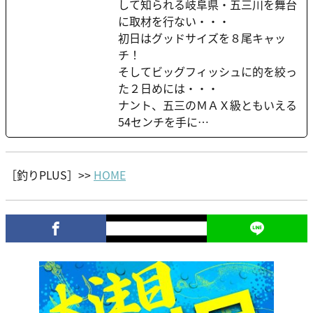
して知られる岐阜県・五三川を舞台
に取材を行ない・・・
初日はグッドサイズを８尾キャッ
チ！
そしてビッグフィッシュに的を絞っ
た２日めには・・・
ナント、五三のＭＡＸ級ともいえる
54センチを手に…
［釣りPLUS］>>
HOME