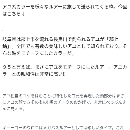
アユ系カラーを様々なルアーに施して送られてくる枠。今回
はこちら↓
岐阜県は郡上市を流れる長良川で釣られるアユが
「郡上
鮎」
。全国でも有数の美味しいアユとして知られており、そ
んな鮎をモチーフにしたカラーだ。
９５と言えば、まさにアユをモチーフにしたルアー。アユカ
ラーとの親和性は非常に高い!!
アユ独自のコケをはむことに特化した口元を再現した顔部分はまさ
にアユの顔つきそのもの! 頬のチークのおかげで、非常にべっぴんさ
んに見える。
キューゴーのウロコはメガバスルアーとしては珍しいタイプ。これ