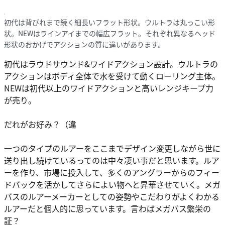
初代は背びれまで続く細長いフラット形状。ウルトラは丸っこい形
状。NEWはラインアイまでの幅広フラット。それぞれ異なるヘッド
形状のおかげでアクションの質に違いがあります。
初代はラウドサウンド&ワイドアクション設計。ウルトラの
アクションはボディ全体で水を受けて動くローリング主体。
NEWは初代以上のワイドアクションと高いレンジキープ力
が売り。
だれがお好み？（違
一つのタイプのルアーをここまでデザイン変更しながら世に
送り出し続けているってのは中々凄い事だと思います。ルア
ーを作り、市場に投入して、多くのアングラーからのフィー
ドバックを活かしてさらによい物へと昇華させていく。メガ
バスのルアーメーカーとしての姿勢やこだわりがよくわかる
ルアーだと個人的に思っています。言わばメガバス繁栄の
証？