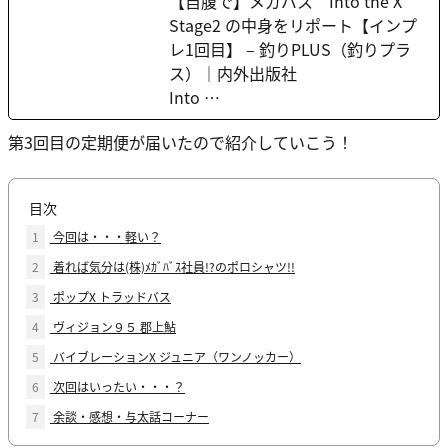
【自腹で】メガバス Into the X
Stage2 の中身をリポート【インプ
レ1回目】 – 釣りPLUS（釣りプラ
ス）｜内外出版社
Into …
第3回目の定期便が届いたので紹介していこう！
目次
1
今回は・・・軽い？
2
着れば気分は(株)ﾒｶﾞﾊﾞｽ社員!?のポロシャツ!!
3
ポップX トラッドバス
4
ヴィジョン９５ 郡上鮎
5
バイブレーションX ジュニア（ワンノッカー）
6
次回はいったい・・・？
7
余談・感想・与太話コーナー