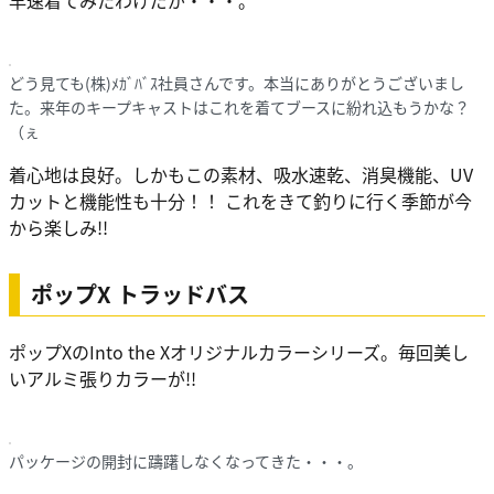
早速着てみたわけだが・・・。
どう見ても(株)ﾒｶﾞﾊﾞｽ社員さんです。本当にありがとうございまし
た。来年のキープキャストはこれを着てブースに紛れ込もうかな？
（ぇ
着心地は良好。しかもこの素材、吸水速乾、消臭機能、UV
カットと機能性も十分！！ これをきて釣りに行く季節が今
から楽しみ!!
ポップX トラッドバス
ポップXのInto the Xオリジナルカラーシリーズ。毎回美し
いアルミ張りカラーが!!
パッケージの開封に躊躇しなくなってきた・・・。