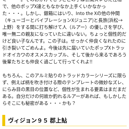
で、他のポップX達ともなかなか上手くいかなかっ
た・・・。しかし、銀箱にはいり、Into the Xの他の仲間
（キューゴーとバイブレーションXジュニア)と長旅(浜松→
上野）をする間に打ち解けて人（ルアー）の優しさを学び、
唯一無二の親友になっていたに違いない。ちょっと個性的だ
けど良い子なんです。この子は。せっかく仲良くなれたのに
引き裂いてごめんよ。今後は先に届いていたポップXトラッ
ドオイカワのオスメスカップル、そして後から来るであろう
後輩たちとも仲良く過ごして行ってくれよ!!
もちろん、このアルミ貼りのトラッドカラーシリーズに限ら
ず、例えば柄を吹き付ける際のテンプレートの微妙なズレ、
にらみ目の黒目の位置など、個性が生まれる要素はまだまだ
ある。自分だけの何故か釣れるルアーがあれば、もしかした
らそこにも秘密がある・・・かも？
ヴィジョン９５ 郡上鮎