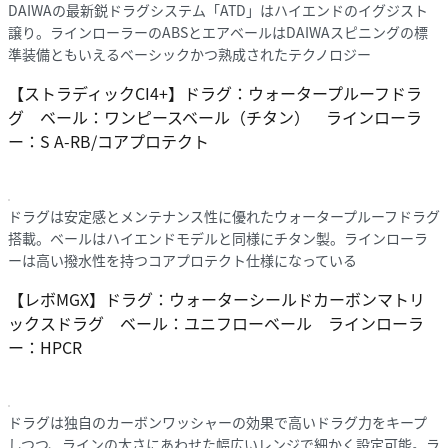
DAIWAの最新鋭ドラグシステム「ATD」はハイエンドのイグジスト
譲り。ラインローラーのABSとエアベールはDAIWAスピニングの標
準装備ともいえるベーシックかつ熟成されたテクノロジー
【ストラディックCI4+】ドラグ：ウォータープルーフドラ
グ ベール：ワンピースベール（チタン） ラインローラ
ー：S A-RB/コアプロテクト
ドラグは安定感とメンテナンス性に優れたウォータープルーフドラグ
搭載。ベールはハイエンドモデルと同様にチタン製。ラインローラ
ーは高い撥水性を持つコアプロテクト仕様になっている
【レボMGX】ドラグ：ウォーターシールドカーボンマトリ
ックスドラグ ベール：ユニフローベール ラインローラ
ー：HPCR
ドラグは独自のカーボンワッシャーの効果で高いドラグ力をキープ
しつつ、ラインの太さにあわせた幅広いレンジで細かく設定可能。ラ