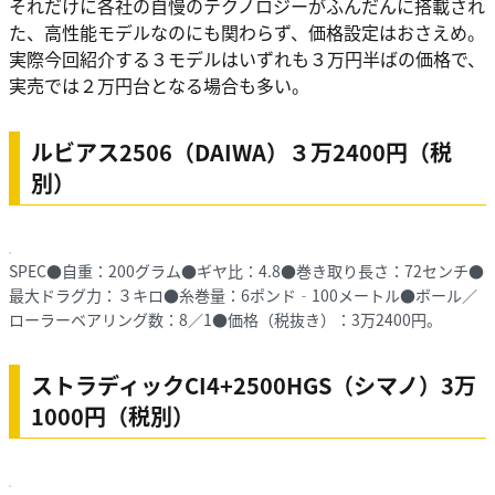
それだけに各社の自慢のテクノロジーがふんだんに搭載され
た、高性能モデルなのにも関わらず、価格設定はおさえめ。
実際今回紹介する３モデルはいずれも３万円半ばの価格で、
実売では２万円台となる場合も多い。
ルビアス2506（DAIWA）３万2400円（税
別）
SPEC●自重：200グラム●ギヤ比：4.8●巻き取り長さ：72センチ●
最大ドラグ力：３キロ●糸巻量：6ポンド‐100メートル●ボール／
ローラーベアリング数：8／1●価格（税抜き）：3万2400円。
ストラディックCI4+2500HGS（シマノ）3万
1000円（税別）