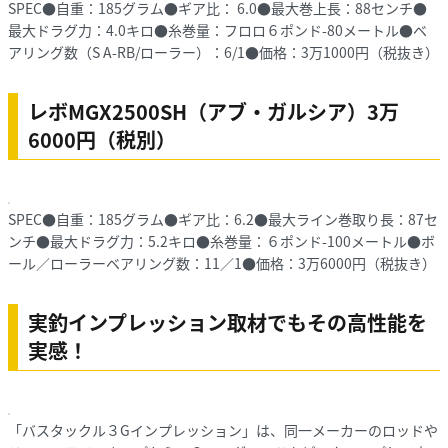
SPEC●自重：185グラム●ギア比： 6.0●最大巻上長：88センチ●
最大ドラグ力：4.0キロ●糸巻量：フロロ６ポンド-80メートル●ベ
アリング数（S A-RB/ローラー）：6/1●価格：3万1000円（税抜き）
レボMGX2500SH（アブ・ガルシア）3万
6000円（税別）
SPEC●自重：185グラム●ギア比：6.2●最大ライン巻取り長：87セ
ンチ●最大ドラグ力：5.2キロ●糸巻量：６ポンド-100メートル●ボ
ール／ローラーベアリング数：11／1●価格：3万6000円（税抜き）
実釣インプレッション取材でもその高性能を
実感！
「バスタックル３Gインプレッション」は、同一メーカーのロッドや