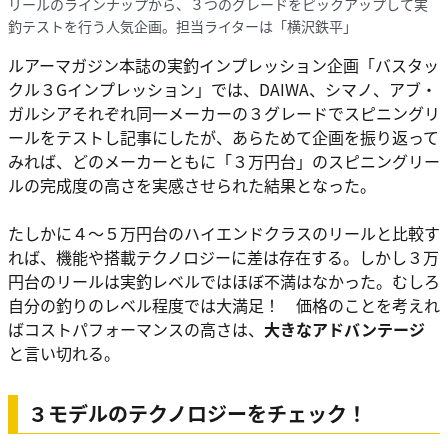
リールのラインナップから、３つのグレードをピックアップして実
釣テストを行う人気企画。担当ライターは「横沢鉄平」
ルアーマガジン本誌の実釣インプレッション企画「バスタッ
クル３Gインプレッション」では、DAIWA、シマノ、アブ・
ガルシアそれぞれ同一メーカーの３グレードでスピニングリ
ールをテストし記事にしたが、あらためて企画を振り返って
みれば、どのメーカーともに「３万円台」のスピニングリー
ルの完成度の高さを実感させられた結果となった。
たしかに４〜５万円台のハイエンドクラスのリールと比較す
れば、機能や搭載テクノロジーに差は存在する。しかし３万
円台のリールは実釣レベルではほぼ不満はなかった。むしろ
自分の釣りのレベル程度では大満足！ 価格のことを考えれ
ばコストパフォーマンスの高さは、
大きなアドバンテージ
と言い切れる。
３モデルのテクノロジーをチェック！