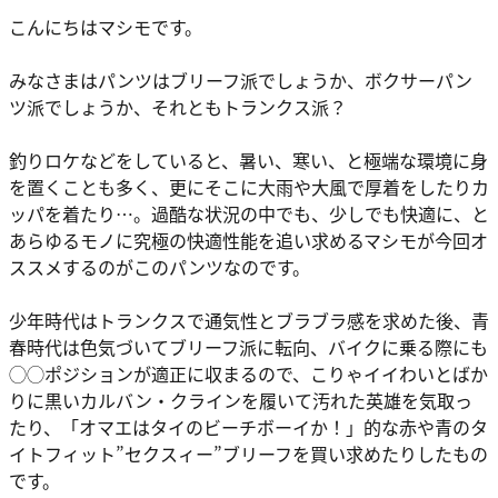
こんにちはマシモです。
みなさまはパンツはブリーフ派でしょうか、ボクサーパン
ツ派でしょうか、それともトランクス派？
釣りロケなどをしていると、暑い、寒い、と極端な環境に身
を置くことも多く、更にそこに大雨や大風で厚着をしたりカ
ッパを着たり…。過酷な状況の中でも、少しでも快適に、と
あらゆるモノに究極の快適性能を追い求めるマシモが今回オ
ススメするのがこのパンツなのです。
少年時代はトランクスで通気性とブラブラ感を求めた後、青
春時代は色気づいてブリーフ派に転向、バイクに乗る際にも
◯◯ポジションが適正に収まるので、こりゃイイわいとばか
りに黒いカルバン・クラインを履いて汚れた英雄を気取っ
たり、「オマエはタイのビーチボーイか！」的な赤や青のタ
イトフィット”セクスィー”ブリーフを買い求めたりしたもの
です。