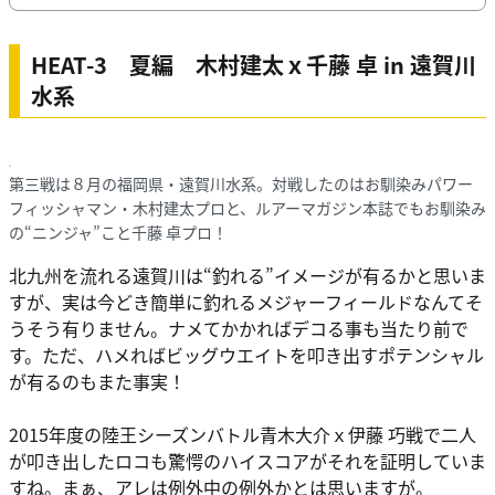
HEAT-3 夏編 木村建太ｘ千藤 卓 in 遠賀川
水系
第三戦は８月の福岡県・遠賀川水系。対戦したのはお馴染みパワー
フィッシャマン・木村建太プロと、ルアーマガジン本誌でもお馴染み
の“ニンジャ”こと千藤 卓プロ！
北九州を流れる遠賀川は“釣れる”イメージが有るかと思いま
すが、実は今どき簡単に釣れるメジャーフィールドなんてそ
うそう有りません。ナメてかかればデコる事も当たり前で
す。ただ、ハメればビッグウエイトを叩き出すポテンシャル
が有るのもまた事実！
2015年度の陸王シーズンバトル青木大介ｘ伊藤 巧戦で二人
が叩き出したロコも驚愕のハイスコアがそれを証明していま
すね。まぁ、アレは例外中の例外かとは思いますが。