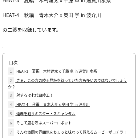
HEAT-3 夏編 木村建太ｘ千藤 卓 in 遠賀川水系
HEAT-4 秋編 青木大介ｘ奥田 学 in 波介川
の二戦を収録しています。
目次
1
HEAT-3 夏編 木村建太ｘ千藤 卓 in 遠賀川水系
2
さぁ、この方の陸王登板を待っていた方も多いのではないでしょう
か？
3
対するは七代目陸王！
4
HEAT-4 秋編 青木大介ｘ奥田 学 in 波介川
5
連覇を狙うミスター・スキャンダル
6
そして嵐を呼ぶスーパーロボット
7
そんな激闘の雰囲気をちょっと味わって貰えるムービーがコチラ！