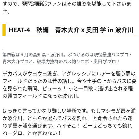
すので、琵琶湖野郎ファンはその雄姿を堪能して下さいま
せ。
HEAT-4 秋編 青木大介ｘ奥田 学 in 波介川
第四戦は９月の高知県・波介川。ぶつかるのは現役最強バスプロ・
青木大介プロと、破壊力抜群のバス釣りロボ・奥田 学プロ！
デカバスがウヨウヨ泳ぎ、アグレッシブにルアーを襲う夢の
フィールドだったのは昔の話し。今や土手の上からバスに姿
を見られた瞬間、ピューッ！ っと一目散に逃げ出される程
の難関フィールドになった波介川。
はっきり言ってかなり難しい場所です。もしマシモが霞ヶ浦
か波介川、どちらか選んでバスを釣れ！ と命令されたら迷
わず霞ヶ浦を選びます。ハイそこ！
どーせどっちでも釣れ
ねーダロ
、とか言わない！